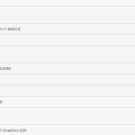
8th i7-8665UE
Гц
O-DIMM
4
 Гб
HD Graphics 620