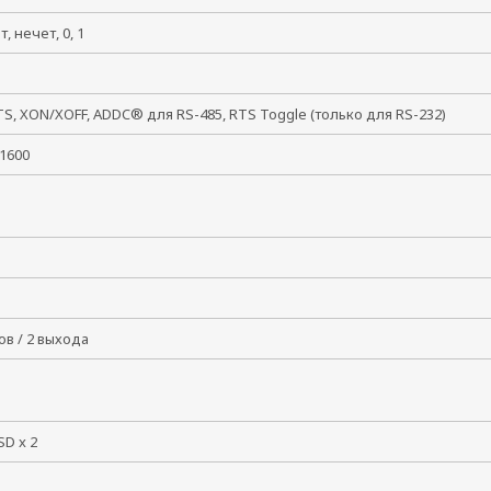
ет, нечет, 0, 1
, 2
S, XON/XOFF, ADDC® для RS-485, RTS Toggle (только для RS-232)
921600
дов / 2 выхода
SD x 2