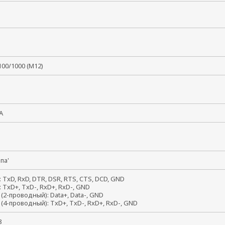
/100/1000 (M12)
QMA
папа'
: TxD, RxD, DTR, DSR, RTS, CTS, DCD, GND
: TxD+, TxD-, RxD+, RxD-, GND
 (2-проводный): Data+, Data-, GND
 (4-проводный): TxD+, TxD-, RxD+, RxD-, GND
, 8