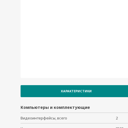
V2406C-KL1-CT-T
V2406C-WL1-CT-T
V2406C-WL1-T
V2406C-WL3-T
V2406C-WL5-T
V2406C-WL7-T
ХАРАКТЕРИСТИКИ
Компьютеры и комплектующие
Видеоинтерфейсы, всего
2