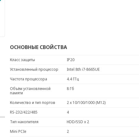
ОСНОВНЫЕ СВОЙСТВА
Класс защиты
IP20
Установленный процессор
Intel 8th i7-8665UE
Частота процессора
4.4 ГГц
Объём установленной
8 Гб
памяти
Количество и тип портов
2 x 10/100/1000 (M12)
RS-232/422/485
4
Тип накопителя
HDD/SSD x 2
Mini PCIe
2