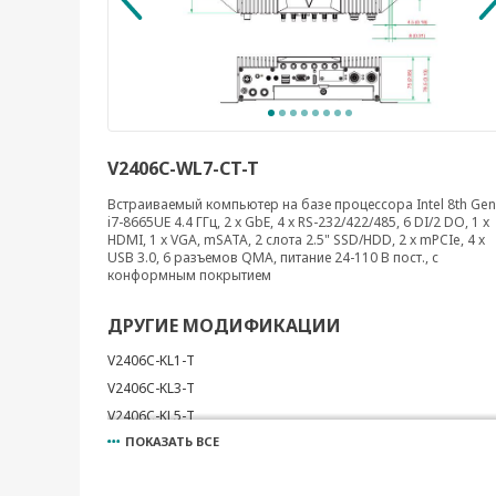
V2406C-WL7-CT-T
Встраиваемый компьютер на базе процессора Intel 8th Gen
i7-8665UE 4.4 ГГц, 2 x GbE, 4 x RS-232/422/485, 6 DI/2 DO, 1 x
HDMI, 1 x VGA, mSATA, 2 слота 2.5" SSD/HDD, 2 x mPCIe, 4 x
USB 3.0, 6 разъемов QMA, питание 24-110 В пост., с
конформным покрытием
ДРУГИЕ МОДИФИКАЦИИ
V2406C-KL1-T
V2406C-KL3-T
V2406C-KL5-T
ПОКАЗАТЬ ВСЕ
V2406C-KL7-CT-T
V2406C-KL7-T