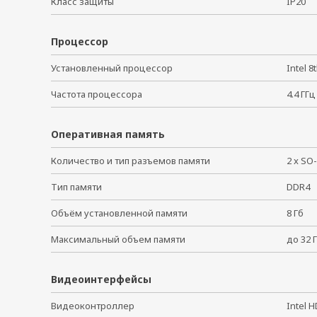
Класс защиты
IP20
Процессор
Установленный процессор
Intel 
Частота процессора
4.4 Г
Оперативная память
Количество и тип разъемов памяти
2 x S
Тип памяти
DDR
Объём установленной памяти
8 Гб
Максимальный объем памяти
до 32
Видеоинтерфейсы
Видеоконтроллер
Intel 