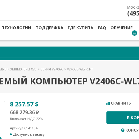
МОСК
(49
ТЕХНОЛОГИИ
ПОДДЕРЖКА
ГДЕ КУПИТЬ
FAQ
ОБУЧЕНИЕ
МЫЕ КОМПЬЮТЕРЫ X86
>
СЕРИЯ V2406C
> V2406C-WL7-CT-T
МЫЙ КОМПЬЮТЕР V2406C-WL7
8 257.57 $
СРАВНИТЬ
668 279.36 ₽
В КО
Включает НДС 22%
Артикул 6141154
КОНСУ
Доступно к заказу