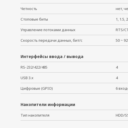
Четность
нет, ч
Стоповые биты
1, 1.5
Управление потоками данных
RTS/CT
Скорость передачи данных, бит/с
50 ~ 
Интерфейсы ввода / вывода
RS-232/422/485
4
USB 3.x
4
Цифровые (GPIO)
6 вхо
Накопители информации
Тип накопителя
HDD/S