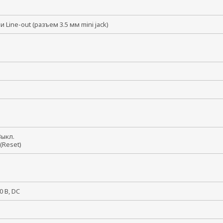
n и Line-out (разъем 3.5 мм mini jack)
 Выкл.
 (Reset)
10 В, DC