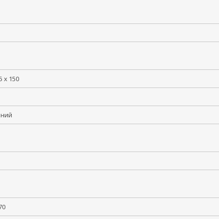
5 x 150
иний
 +70