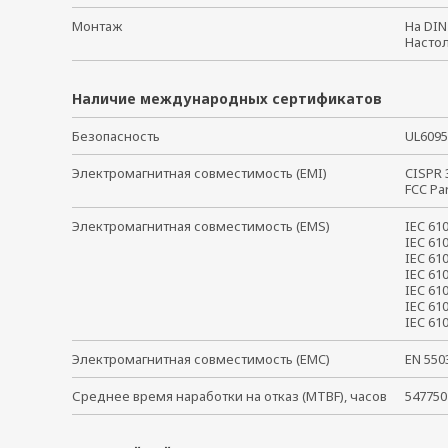
Монтаж
На DI
Насто
Наличие международных сертификатов
Безопасность
UL609
Электромагнитная совместимость (EMI)
CISPR
FCC Pa
Электромагнитная совместимость (EMS)
IEC 6
IEC 61
IEC 61
IEC 61
IEC 61
IEC 61
IEC 6
Электромагнитная совместимость (EMC)
EN 55
Среднее время наработки на отказ (MTBF), часов
547750