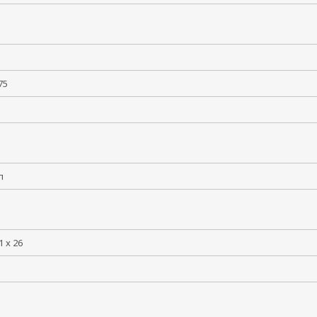
60
 +75
5
лл
1 x 26