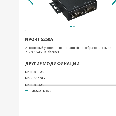
NPORT 5250A
2-портовый усовершенствованный преобразователь RS-
232/422/485 в Ethernet
ДРУГИЕ МОДИФИКАЦИИ
NPort 5110A
NPort 5110A-T
NPort 5130A
ПОКАЗАТЬ ВСЕ
NPort 5130A-T
NPort 5150A
NPort 5150A-T
NPort 5250A-T