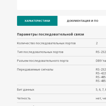
NPort 5210A
NPort 5210A-T
NPort 5230A-T
NPort 5230A
ХАРАКТЕРИСТИКИ
ДОКУМЕНТАЦИЯ И ПО
Параметры последовательной связи
Количество последовательных портов
2
Тип последовательных портов
RS-23
Разъем последовательного порта
DB9 '
Передаваемые сигналы
RS-232
RS-422
RS-485
RS-485
Бит данных
5, 6, 7
Четность
нет, ч