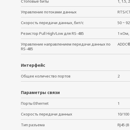
Стоповые биты
1, 1.5
Управление потоками данных
RTS/CT
Скорость передачи данных, бит/с
50 ~ 
Резистор Pull High/Low для RS-485
1 кОм,
Управление направлением передачи данных по
ADDC®
RS-485
Интерфейс
Общее количество портов
2
Параметры связи
Порты Ethernet
1
Скорость передачи данных
10/100
Тип разъема
RJ45 (