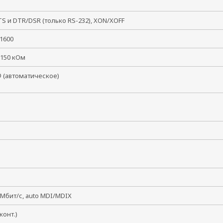
, 2
S и DTR/DSR (только RS-232), XON/XOFF
921600
 150 кОм
 (автоматическое)
 Мбит/с, auto MDI/MDIX
8 конт.)