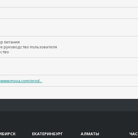
т
ер питания
ое руководство пользователя
йство
//www.moxa.com/prod...
ИБИРСК
ЕКАТЕРИНБУРГ
АЛМАТЫ
ЧА