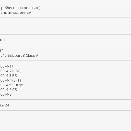
N-рейку (опционально)
льный/настенный
50-1
 32
rt 15 Subpart B Class A
1000-4-11
000-4-2 (ESD)
000-4-3 RS
000-4-4 (EFT)
000-4-5 Surge
000-4-6 CS
1000-4-8
032/24