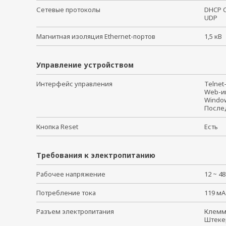
Сетевые протоколы
DHCP C
UDP
Магнитная изоляция Ethernet-портов
1,5 к
Управление устройством
Интерфейс управления
Telne
Web-
Windo
После
Кнопка Reset
Есть
Требования к электропитанию
Рабочее напряжение
12 ~ 4
Потребление тока
119 мА
Разъем электропитания
Клем
Штеке