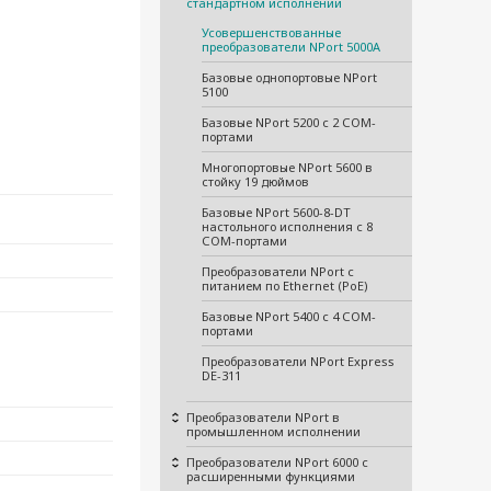
стандартном исполнении
Усовершенствованные
преобразователи NPort 5000A
Базовые однопортовые NPort
5100
Базовые NPort 5200 с 2 СОМ-
портами
Многопортовые NPort 5600 в
стойку 19 дюймов
Базовые NPort 5600-8-DT
настольного исполнения с 8
СОМ-портами
Преобразователи NPort с
питанием по Ethernet (PoE)
Базовые NPort 5400 с 4 СОМ-
портами
Преобразователи NPort Express
DE-311
Преобразователи NPort в
промышленном исполнении
Преобразователи NPort 6000 с
расширенными функциями