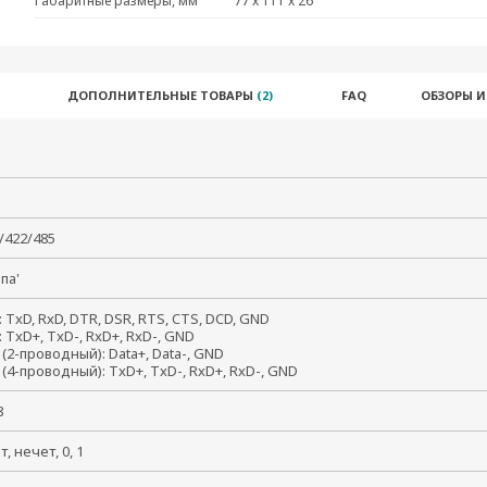
Габаритные размеры, мм
77 x 111 x 26
ДОПОЛНИТЕЛЬНЫЕ ТОВАРЫ
(2)
FAQ
ОБЗОРЫ 
2/422/485
папа'
: TxD, RxD, DTR, DSR, RTS, CTS, DCD, GND
: TxD+, TxD-, RxD+, RxD-, GND
 (2-проводный): Data+, Data-, GND
 (4-проводный): TxD+, TxD-, RxD+, RxD-, GND
, 8
ет, нечет, 0, 1