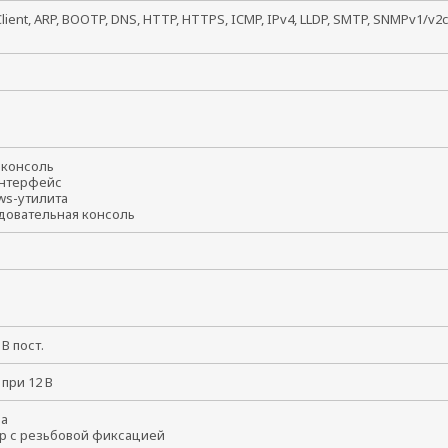
lient, ARP, BOOTP, DNS, HTTP, HTTPS, ICMP, IPv4, LLDP, SMTP, SNMPv1/v2c,
В
t-консоль
интерфейс
ws-утилита
довательная консоль
8 В пост.
 при 12 В
ма
р с резьбовой фиксацией