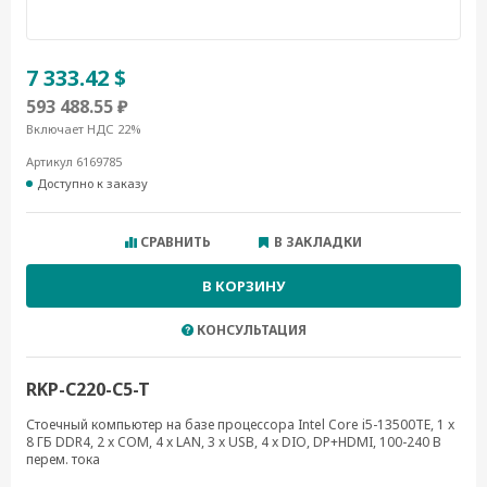
7 333.42 $
593 488.55 ₽
Включает НДС 22%
Артикул 6169785
Доступно к заказу
СРАВНИТЬ
В ЗАКЛАДКИ
В КОРЗИНУ
КОНСУЛЬТАЦИЯ
RKP-C220-C5-T
Стоечный компьютер на базе процессора Intel Core i5-13500TE, 1 x
8 ГБ DDR4, 2 x COM, 4 x LAN, 3 x USB, 4 x DIO, DP+HDMI, 100-240 В
перем. тока