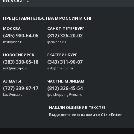
ВЕСЬ САЙТ
ПРЕДСТАВИТЕЛЬСТВА В РОССИИ И СНГ
МОСКВА
САНКТ-ПЕТЕРБУРГ
(495) 980-64-06
(812) 326-20-02
msk@nnz.ru
ipc@nnz.ru
НОВОСИБИРСК
ЕКАТЕРИНБУРГ
(383) 330-05-18
(343) 311-90-07
nsk@nnz-ipc.ru
ekb@nnz-ipc.ru
АЛМАТЫ
ЧАСТНЫМ ЛИЦАМ
(727) 339-97-17
(812) 326-45-54
kaz@nnz.ru
ipc-shopping@nnz.ru
НАШЛИ ОШИБКУ В ТЕКСТЕ?
Выделите ее и нажмите Ctrl+Enter