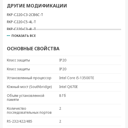
ДРУГИЕ МОДИФИКАЦИИ
RKP-C220-C3-2CB6C-T
RKP-C220-C5-4L-T
RKP-C220-C3-4L-T
ПОКАЗАТЬ ВСЕ
RKP-C220-C3-8C-T
RKP-C220-C3-T
ОСНОВНЫЕ СВОЙСТВА
RKP-C220-C5-2CB6C-T
RKP-C220-C5-8C-T
Класс защиты
IP20
RKP-C220-C7-2CB6C-T
Класс защиты
IP20
RKP-C220-C7-4L-T
Установленный процессор
Intel Core i5-13500TE
RKP-C220-C7-8C-T
RKP-C220-C7-T
Южный мост (Southbridge)
Intel Q670E
RKP-C220-C9-2CB6C-T
Объём установленной
8 Гб
памяти
RKP-C220-C9-4L-T
RKP-C220-C9-8C-T
Количество
2
последовательных портов
RKP-C220-C9-T
RS-232/422/485
2