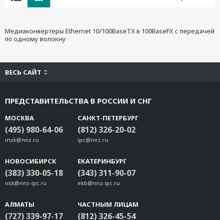
Медиаконвертеры Ethernet 10/100BaseTX в 100BaseFX с передачей
по одному волокну
ВЕСЬ САЙТ
ПРЕДСТАВИТЕЛЬСТВА В РОССИИ И СНГ
МОСКВА
САНКТ-ПЕТЕРБУРГ
(495) 980-64-06
(812) 326-20-02
msk@nnz.ru
ipc@nnz.ru
НОВОСИБИРСК
ЕКАТЕРИНБУРГ
(383) 330-05-18
(343) 311-90-07
nsk@nnz-ipc.ru
ekb@nnz-ipc.ru
АЛМАТЫ
ЧАСТНЫМ ЛИЦАМ
(727) 339-97-17
(812) 326-45-54