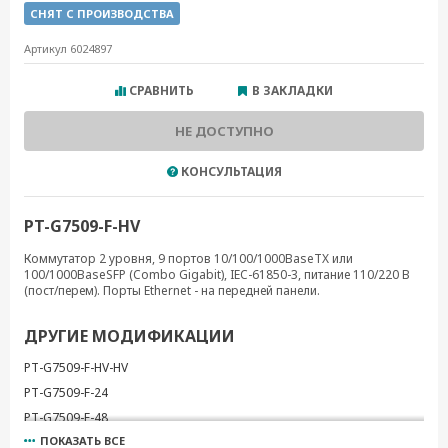
СНЯТ С ПРОИЗВОДСТВА
Артикул 6024897
СРАВНИТЬ
В ЗАКЛАДКИ
НЕ ДОСТУПНО
КОНСУЛЬТАЦИЯ
PT-G7509-F-HV
Коммутатор 2 уровня, 9 портов 10/100/1000BaseTX или
100/1000BaseSFP (Combo Gigabit), IEC-61850-3, питание 110/220 В
(пост/перем). Порты Ethernet - на передней панели.
ДРУГИЕ МОДИФИКАЦИИ
PT-G7509-F-HV-HV
PT-G7509-F-24
PT-G7509-F-48
ПОКАЗАТЬ ВСЕ
PT-G7509-F-24-24