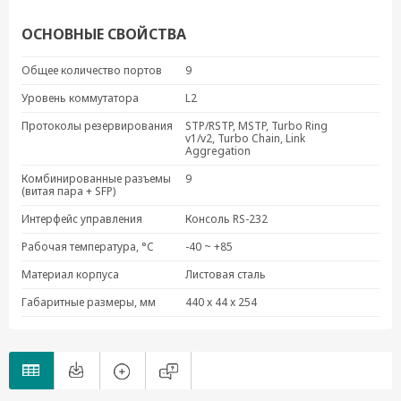
PT-G7509-F-48-48
ОСНОВНЫЕ СВОЙСТВА
PT-G7509-F-24-HV
PT-G7509-R-24
Общее количество портов
9
PT-G7509-R-24-24
Уровень коммутатора
L2
PT-G7509-R-24-HV
Протоколы резервирования
STP/RSTP, MSTP, Turbo Ring
PT-G7509-R-48
v1/v2, Turbo Chain, Link
Aggregation
PT-G7509-R-48-48
PT-G7509-R-HV
Комбинированные разъемы
9
(витая пара + SFP)
PT-G7509-R-HV-HV
Интерфейс управления
Консоль RS-232
Рабочая температура, °C
-40 ~ +85
Материал корпуса
Листовая сталь
Габаритные размеры, мм
440 x 44 x 254