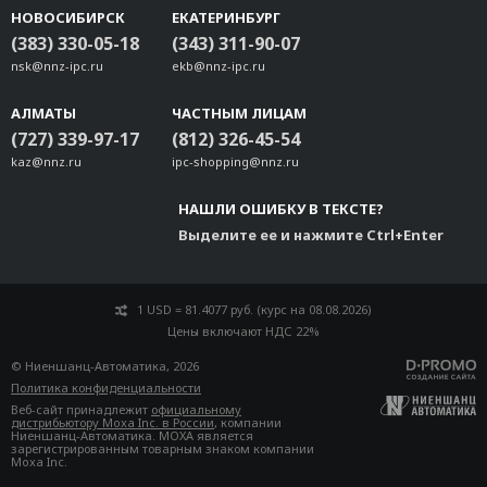
НОВОСИБИРСК
ЕКАТЕРИНБУРГ
(383) 330-05-18
(343) 311-90-07
nsk@nnz-ipc.ru
ekb@nnz-ipc.ru
АЛМАТЫ
ЧАСТНЫМ ЛИЦАМ
(727) 339-97-17
(812) 326-45-54
kaz@nnz.ru
ipc-shopping@nnz.ru
НАШЛИ ОШИБКУ В ТЕКСТЕ?
Выделите ее и нажмите Ctrl+Enter
1 USD = 81.4077 руб. (курс на 08.08.2026)
Цены включают НДС 22%
© Ниеншанц-Автоматика, 2026
Политика конфиденциальности
Веб-сайт принадлежит
официальному
дистрибьютору Moxa Inc. в России
, компании
Ниеншанц-Автоматика. MOXA является
зарегистрированным товарным знаком компании
Moxa Inc.