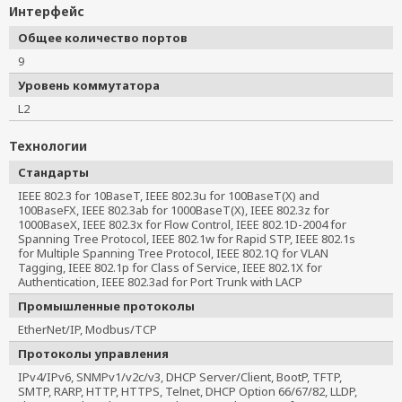
Интерфейс
Общее количество портов
9
Уровень коммутатора
L2
Технологии
Стандарты
IEEE 802.3 for 10BaseT, IEEE 802.3u for 100BaseT(X) and 
100BaseFX, IEEE 802.3ab for 1000BaseT(X), IEEE 802.3z for 
1000BaseX, IEEE 802.3x for Flow Control, IEEE 802.1D-2004 for 
Spanning Tree Protocol, IEEE 802.1w for Rapid STP, IEEE 802.1s 
for Multiple Spanning Tree Protocol, IEEE 802.1Q for VLAN 
Tagging, IEEE 802.1p for Class of Service, IEEE 802.1X for 
Authentication, IEEE 802.3ad for Port Trunk with LACP
Промышленные протоколы
EtherNet/IP, Modbus/TCP
Протоколы управления
IPv4/IPv6, SNMPv1/v2c/v3, DHCP Server/Client, BootP, TFTP,
SMTP, RARP, HTTP, HTTPS, Telnet, DHCP Option 66/67/82, LLDP,