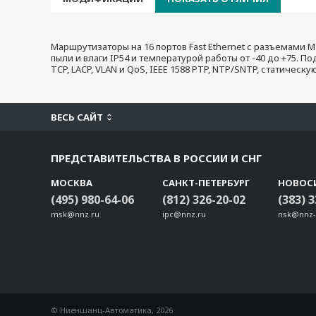
Маршрутизаторы на 16 портов Fast Ethernet с разъемами М
пыли и влаги IP54 и температурой работы от -40 до +75. П
TCP, LACP, VLAN и QoS, IEEE 1588 PTP, NTP/SNTP, статическ
ВЕСЬ САЙТ
ПРЕДСТАВИТЕЛЬСТВА В РОССИИ И СНГ
МОСКВА
САНКТ-ПЕТЕРБУРГ
НОВОС
(495) 980-64-06
(812) 326-20-02
(383) 
msk@nnz.ru
ipc@nnz.ru
nsk@nnz-
© Ниеншанц-Автоматика, 2026