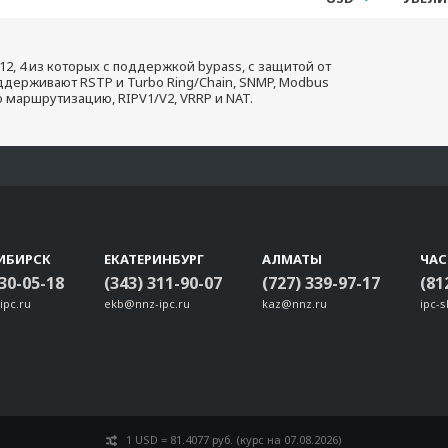
12, 4 из которых с поддержкой bypass, с защитой от
оддерживают RSTP и Turbo Ring/Chain, SNMP, Modbus
ую маршрутизацию, RIPV1/V2, VRRP и NAT.
ИБИРСК
ЕКАТЕРИНБУРГ
АЛМАТЫ
ЧА
330-05-18
(343) 311-90-07
(727) 339-97-17
(81
ipc.ru
ekb@nnz-ipc.ru
kaz@nnz.ru
ipc-
1 USD = 81.4077 руб. (курс на 07.08.2026)