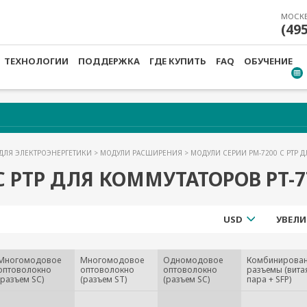
МОСК
(49
ТЕХНОЛОГИИ
ПОДДЕРЖКА
ГДЕ КУПИТЬ
FAQ
ОБУЧЕНИЕ
ДЛЯ ЭЛЕКТРОЭНЕРГЕТИКИ
>
МОДУЛИ РАСШИРЕНИЯ
> МОДУЛИ СЕРИИ PM-7200 С РТР Д
 РТР ДЛЯ КОММУТАТОРОВ PT-7
USD
УВЕЛИ
Многомодовое
Многомодовое
Одномодовое
Комбинирова
оптоволокно
оптоволокно
оптоволокно
разъемы (вита
(разъем SC)
(разъем ST)
(разъем SC)
пара + SFP)