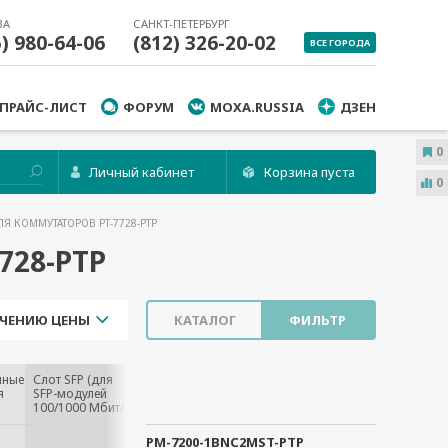
ВА
САНКТ-ПЕТЕРБУРГ
5) 980-64-06
(812) 326-20-02
ВСЕ ГОРОДА
ПРАЙС-ЛИСТ
ФОРУМ
MOXA.RUSSIA
ДЗЕН
0
Личный кабинет
Корзина пуста
0
ЛЯ КОММУТАТОРОВ PT-7728-PTP
728-PTP
ЧЕНИЮ ЦЕНЫ
КАТАЛОГ
ФИЛЬТР
нные
Слот SFP (для
я
SFP-модулей
100/1000 Мбит/с)
PM-7200-1BNC2MST-PTP