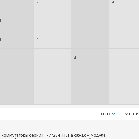
2
4
4
4
4
4
USD
УВЕЛИ
 коммутаторы серии PT-7728-PTP. На каждом модуле