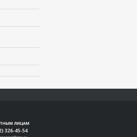
СТНЫМ ЛИЦАМ
2) 326-45-54
shopping@nnz.ru