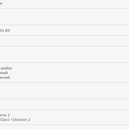
тик
4 х 84
N-рейку
енный
ольный
8
Zone 2
 Class 1 Division 2