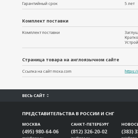
Гарантийный срок
5 ле
Комплект поставки
Комплект поставки
Заглу
Кратк
Устро
Страница товара на англоязычном сайте
Ссылка на сайт moxa.com
https:
ВЕСЬ САЙТ
ПРЕДСТАВИТЕЛЬСТВА В РОССИИ И СНГ
МОСКВА
САНКТ-ПЕТЕРБУРГ
НОВОС
(495) 980-64-06
(812) 326-20-02
(383) 
msk@nnz.ru
ipc@nnz.ru
nsk@nnz-