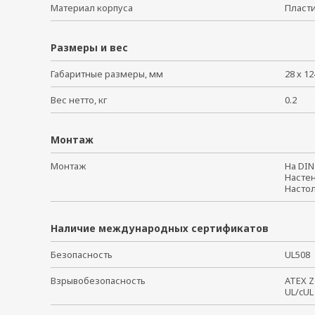
Материал корпуса
Плас
Размеры и вес
Габаритные размеры, мм
28 х 12
Вес нетто, кг
0.2
Монтаж
Монтаж
На DI
Наст
Наст
Наличие международных сертификатов
Безопасность
UL50
Взрывобезопасность
ATEX 
UL/cUL