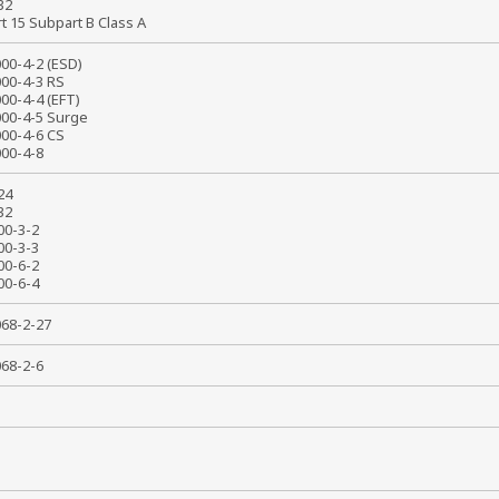
 32
rt 15 Subpart B Class A
000-4-2 (ESD)
000-4-3 RS
000-4-4 (EFT)
000-4-5 Surge
000-4-6 CS
1000-4-8
024
032
000-3-2
000-3-3
000-6-2
000-6-4
0068-2-27
0068-2-6