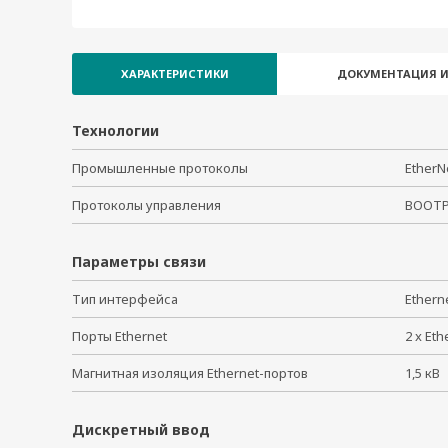
ioLogik E1210-T
ioLogik E1211-T
ioLogik E1212-T
ХАРАКТЕРИСТИКИ
ДОКУМЕНТАЦИЯ И
ioLogik E1214-T
ioLogik E1240-T
Технологии
ioLogik E1241-T
ioLogik E1242-T
Промышленные протоколы
EtherN
ioLogik E1260-T
Протоколы управления
BOOTP,
ioLogik E1262-T
ioLogik E1213
Параметры связи
ioLogik E1213-T
Тип интерфейса
Ether
Порты Ethernet
2 x Et
Магнитная изоляция Ethernet-портов
1,5 к
Дискретный ввод