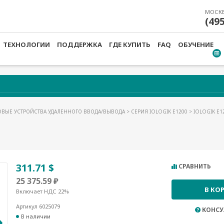
МОСК
(49
ТЕХНОЛОГИИ
ПОДДЕРЖКА
ГДЕ КУПИТЬ
FAQ
ОБУЧЕНИЕ
ОВЫЕ УСТРОЙСТВА УДАЛЕННОГО ВВОДА/ВЫВОДА
>
СЕРИЯ IOLOGIK E1200
> IOLOGIK E1
311.71 $
СРАВНИТЬ
25 375.59 ₽
В КО
Включает НДС 22%
Артикул 6025079
КОНСУ
В наличии