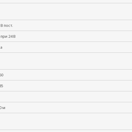
6 В пост.
 при 24 В
ма
 +60
 +85
5
00 м