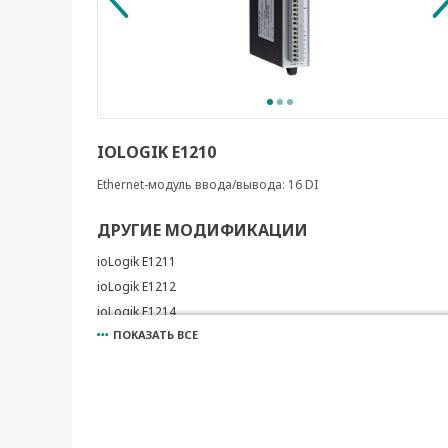
IOLOGIK E1210
Ethernet-модуль ввода/вывода: 16 DI
ДРУГИЕ МОДИФИКАЦИИ
ioLogik E1211
ioLogik E1212
ioLogik E1214
ПОКАЗАТЬ ВСЕ
ioLogik E1240
ioLogik E1241
ioLogik E1242
ioLogik E1260
ioLogik E1262