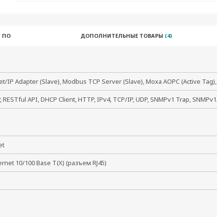
 ПО
ДОПОЛНИТЕЛЬНЫЕ ТОВАРЫ
(4)
et/IP Adapter (Slave), Modbus TCP Server (Slave), Moxa AOPC (Active Tag),
 RESTful API, DHCP Client, HTTP, IPv4, TCP/IP, UDP, SNMPv1 Trap, SNMPv1
net
hernet 10/100 Base T(X) (разъем RJ45)
В