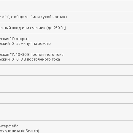
м '+', с общим '-' или сухой контакт
тный вход или счетчик (до 250 Гц)
ская '1': открыт
ский '0': замкнут на землю
ская '1': 10~30 В постоянного тока
ский '0': 0~3 В постоянного тока
интерфейс
ws-утилита (ioSearch)