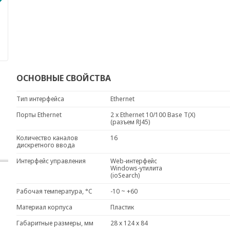
ОСНОВНЫЕ СВОЙСТВА
Тип интерфейса
Ethernet
Порты Ethernet
2 x Ethernet 10/100 Base T(X)
(разъем RJ45)
Количество каналов
16
дискретного ввода
Интерфейс управления
Web-интерфейс
Windows-утилита
(ioSearch)
Рабочая температура, °C
-10 ~ +60
Материал корпуса
Пластик
Габаритные размеры, мм
28 х 124 х 84