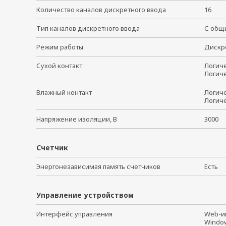
Количество каналов дискретного ввода
16
Тип каналов дискретного ввода
С общи
Режим работы
Дискре
Сухой контакт
Логиче
Логиче
Влажный контакт
Логиче
Логиче
Напряжение изоляции, В
3000
Счетчик
Энергонезависимая память счетчиков
Есть
Управление устройством
Интерфейс управления
Web-
Windo