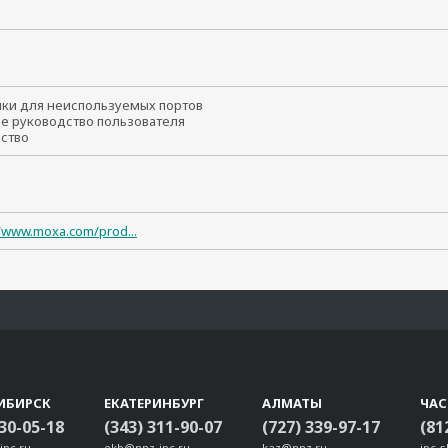
т
шки для неиспользуемых портов
ое руководство пользователя
йство
//www.moxa.com/prod...
ИБИРСК
ЕКАТЕРИНБУРГ
АЛМАТЫ
ЧА
330-05-18
(343) 311-90-07
(727) 339-97-17
(81
ipc.ru
ekb@nnz-ipc.ru
kaz@nnz.ru
ipc-