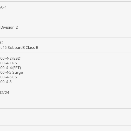
950-1
8
X
1 Division 2
x
 32
rt 15 Subpart B Class B
000-4-2 (ESD)
000-4-3 RS
000-4-4 (EFT)
000-4-5 Surge
000-4-6 CS
1000-4-8
032/24
т