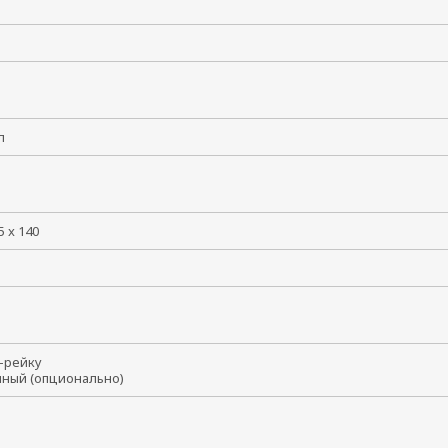
лл
5 x 140
N-рейку
нный (опционально)