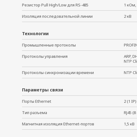
Резистор Pull High/Low для RS-485
1 кОм,
Изоляция последовательной линии
2 кВ
Технологии
Промышленные протоколы
PROFIN
Протоколы управления
ARP, D
NTP Cl
Протоколы синхронизации времени
NTP Cl
Параметры связи
Порты Ethernet
2 (1 I
Тип разъема
RJ45 (
Магнитная изоляция Ethernet-портов
1,5 к