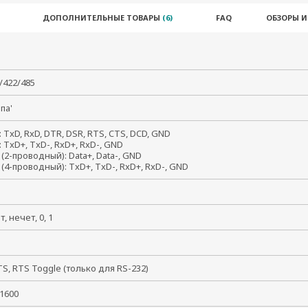
ДОПОЛНИТЕЛЬНЫЕ ТОВАРЫ
(6)
FAQ
ОБЗОРЫ 
2/422/485
папа'
: TxD, RxD, DTR, DSR, RTS, CTS, DCD, GND
: TxD+, TxD-, RxD+, RxD-, GND
 (2-проводный): Data+, Data-, GND
 (4-проводный): TxD+, TxD-, RxD+, RxD-, GND
ет, нечет, 0, 1
S, RTS Toggle (только для RS-232)
921600