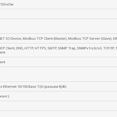
 150 кОм
ET IO Device, Modbus TCP Client (Master), Modbus TCP Server (Slave), Et
HCP Client, DNS, HTTP, HTTPS, SMTP, SNMP Trap, SNMPv1/v2c/v3, TCP/IP, T
ient
ient
P) x Ethernet 10/100 Base T(X) (разъем RJ45)
8 конт.)
В