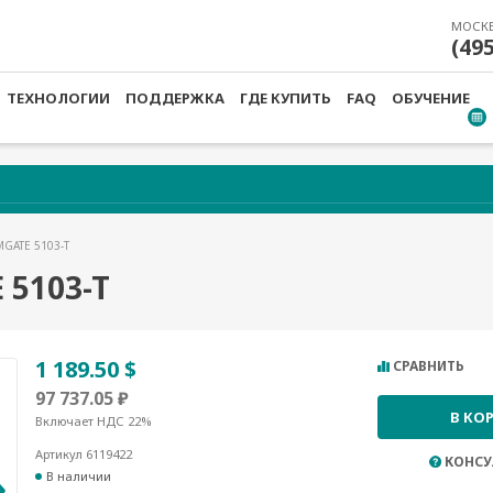
МОСК
(49
ТЕХНОЛОГИИ
ПОДДЕРЖКА
ГДЕ КУПИТЬ
FAQ
ОБУЧЕНИЕ
MGATE 5103-T
5103-T
1 189.50 $
СРАВНИТЬ
97 737.05 ₽
В КО
Включает НДС 22%
Артикул 6119422
КОНСУ
В наличии