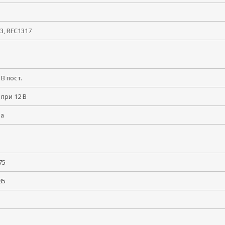
3, RFC1317
8 В пост.
 при 12 В
ма
 +75
 +85
5