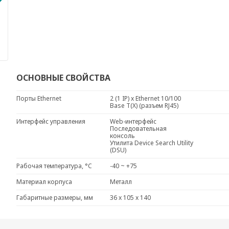
ОСНОВНЫЕ СВОЙСТВА
Порты Ethernet
2 (1 IP) x Ethernet 10/100
Base T(X) (разъем RJ45)
Интерфейс управления
Web-интерфейс
Последовательная
консоль
Утилита Device Search Utility
(DSU)
Рабочая температура, °C
-40 ~ +75
Материал корпуса
Металл
Габаритные размеры, мм
36 x 105 x 140