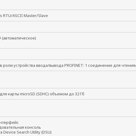
s RTU/ASCII Master/Slave
 (автоматическое)
в роли устройства ввода/вывода PROFINET: 1 соединение для чтения
 для карты microSD (SDHC) объемом до 32 Гб
интерфейс
довательная консоль
а Device Search Utility (DSU)