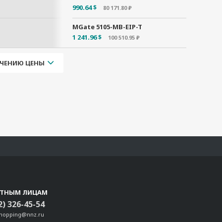
990.64 $
80 171.80 ₽
MGate 5105-MB-EIP-T
1 241.96 $
100 510.95 ₽
ЧЕНИЮ ЦЕНЫ
СТНЫМ ЛИЦАМ
2) 326-45-54
shopping@nnz.ru