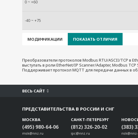
0 ~ +60
-40 ~ +75
МОДИФИКАЦИИ
ПОКАЗАТЬ ОТЛИЧИЯ
Преобразователи протоколов Modbus RTU/ASCII/TCP в Ether
выступать в роли EtherNet/IP Scanner/Adapter, Modbus TCP 
Поддерживает протокол MQTT для передачи данных в обл
ВЕСЬ САЙТ
ПРЕДСТАВИТЕЛЬСТВА В РОССИИ И СНГ
МОСКВА
САНКТ-ПЕТЕРБУРГ
НОВОС
(495) 980-64-06
(812) 326-20-02
(383) 
msk@nnz.ru
ipc@nnz.ru
nsk@nnz-