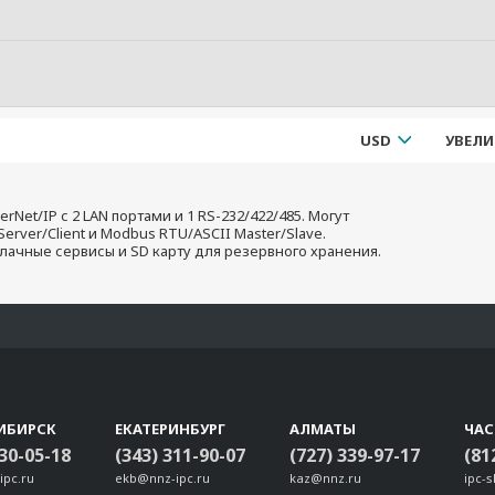
USD
УВЕЛИ
Net/IP с 2 LAN портами и 1 RS-232/422/485. Могут
Server/Client и Modbus RTU/ASCII Master/Slave.
ачные сервисы и SD карту для резервного хранения.
ИБИРСК
ЕКАТЕРИНБУРГ
АЛМАТЫ
ЧА
330-05-18
(343) 311-90-07
(727) 339-97-17
(81
ipc.ru
ekb@nnz-ipc.ru
kaz@nnz.ru
ipc-