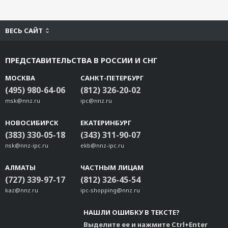
ВЕСЬ САЙТ
ПРЕДСТАВИТЕЛЬСТВА В РОССИИ И СНГ
МОСКВА
САНКТ-ПЕТЕРБУРГ
(495) 980-64-06
(812) 326-20-02
msk@nnz.ru
ipc@nnz.ru
НОВОСИБИРСК
ЕКАТЕРИНБУРГ
(383) 330-05-18
(343) 311-90-07
nsk@nnz-ipc.ru
ekb@nnz-ipc.ru
АЛМАТЫ
ЧАСТНЫМ ЛИЦАМ
(727) 339-97-17
(812) 326-45-54
kaz@nnz.ru
ipc-shopping@nnz.ru
НАШЛИ ОШИБКУ В ТЕКСТЕ?
Выделите ее и нажмите Ctrl+Enter