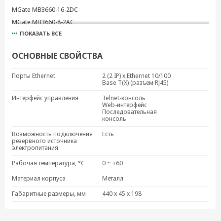
MGate MB3660-16-2DC
MGate MB3660-8-2AC
ПОКАЗАТЬ ВСЕ
MGate MB3660-8-2DC
MGate MB3660I-8-2AC
ОСНОВНЫЕ СВОЙСТВА
MGate MB3660-16-J-2AC
MGate MB3660I-16-2AC
Порты Ethernet
2 (2 IP) x Ethernet 10/100
Base T(X) (разъем RJ45)
Интерфейс управления
Telnet-консоль
Web-интерфейс
Последовательная
консоль
Возможность подключения
Есть
резервного источника
электропитания
Рабочая температура, °C
0 ~ +60
Материал корпуса
Металл
Габаритные размеры, мм
440 x 45 x 198