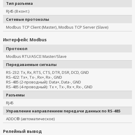
Тип разъема
RJ45 (8 конт.)
Сетевые протоколы
Modbus TCP Client (Master), Modbus TCP Server (Slave)
Интерфейс Modbus
Протокол
Modbus RTU/ASCII Master/Slave
Передаваемые сигналы
RS-232: Tx, Rx, RTS, CTS, DTR, DSR, DCD, GND
RS-422: Tx+, Tx-, Rx+, Rx-, GND
RS-485 (2-проводный): Data+, Data-, GND
RS-485 (4-проводный): Tx +, Tx-, Rx +, Rx-, GND
Разъемы
RJ45
Управление направлением передачи данных по RS-485
ADDC® (автоматическое)
Релейный вывод