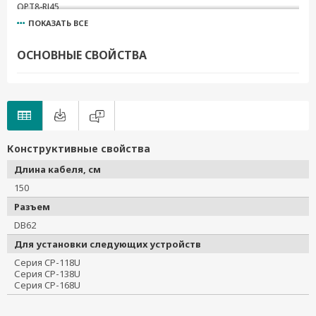
OPT8-RJ45
ПОКАЗАТЬ ВСЕ
OPT8-M9
OPT 8A+
ОСНОВНЫЕ СВОЙСТВА
OPT 8B+
OPT8-M9+
OPT8-RJ45+
CBL-M68M62-150
CBL-M68F62-150
Конструктивные свойства
CBL-M62F62-150
OPT 8S
Длина кабеля, см
OPT 8S+
150
Разъем
DB62
Для установки следующих устройств
Серия CP-118U

Серия CP-138U

Серия CP-168U