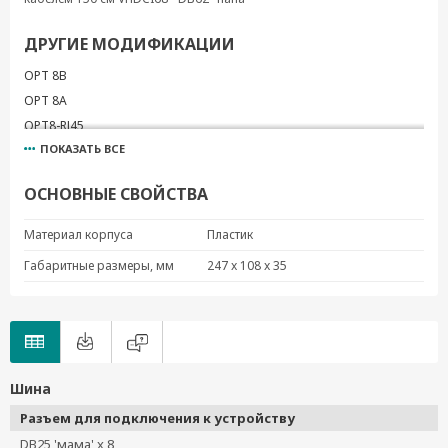
ДРУГИЕ МОДИФИКАЦИИ
OPT 8B
OPT 8A
OPT8-RJ45
ПОКАЗАТЬ ВСЕ
OPT8-M9
OPT 8A+
ОСНОВНЫЕ СВОЙСТВА
OPT 8B+
OPT8-M9+
Материал корпуса
Пластик
OPT8-RJ45+
Габаритные размеры, мм
247 x 108 x 35
CBL-M68M62-150
CBL-M62M62-150
CBL-M68F62-150
CBL-M62F62-150
OPT 8S
Шина
Разъем для подключения к устройству
DB25 'мама' x 8