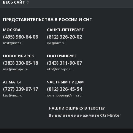
ВЕСЬ САЙТ
ПРЕДСТАВИТЕЛЬСТВА В РОССИИ И СНГ
МОСКВА
САНКТ-ПЕТЕРБУРГ
(495) 980-64-06
(812) 326-20-02
msk@nnz.ru
ipc@nnz.ru
НОВОСИБИРСК
ЕКАТЕРИНБУРГ
(383) 330-05-18
(343) 311-90-07
nsk@nnz-ipc.ru
ekb@nnz-ipc.ru
АЛМАТЫ
ЧАСТНЫМ ЛИЦАМ
(727) 339-97-17
(812) 326-45-54
kaz@nnz.ru
ipc-shopping@nnz.ru
НАШЛИ ОШИБКУ В ТЕКСТЕ?
Выделите ее и нажмите Ctrl+Enter