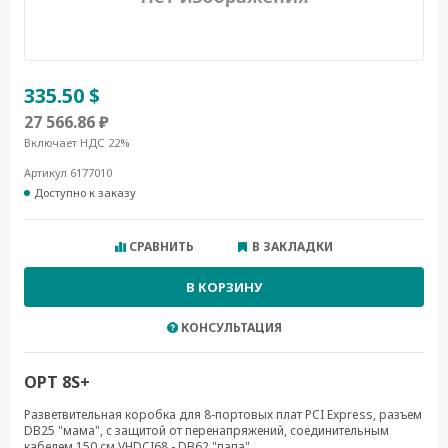
335.50 $
27 566.86 ₽
Включает НДС 22%
Артикул 6177010
Доступно к заказу
СРАВНИТЬ
В ЗАКЛАДКИ
В КОРЗИНУ
КОНСУЛЬТАЦИЯ
OPT 8S+
Разветвительная коробка для 8-портовых плат PCI Express, разъем
DB25 "мама", с защитой от перенапряжений, соединительным
кабелем 150 см VHDCI68 - DB62 "папа"