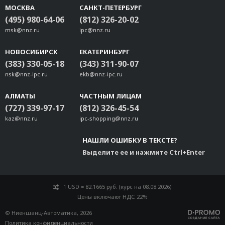
МОСКВА
САНКТ-ПЕТЕРБУРГ
(495) 980-64-06
(812) 326-20-02
msk@nnz.ru
ipc@nnz.ru
НОВОСИБИРСК
ЕКАТЕРИНБУРГ
(383) 330-05-18
(343) 311-90-07
nsk@nnz-ipc.ru
ekb@nnz-ipc.ru
АЛМАТЫ
ЧАСТНЫМ ЛИЦАМ
(727) 339-97-17
(812) 326-45-54
kaz@nnz.ru
ipc-shopping@nnz.ru
НАШЛИ ОШИБКУ В ТЕКСТЕ?
Выделите ее и нажмите Ctrl+Enter
1 USD = 82.1665 руб. (курс на 08.08.2026)
Цены включают НДС 22%
© Ниеншанц-Автоматика, 2026
Политика конфиденциальности