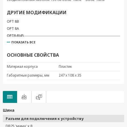
ДРУГИЕ МОДИФИКАЦИИ
OPT 8B
OPT 8A
OPT8-RJ45
ПОКАЗАТЬ ВСЕ
OPT8-M9
OPT 8A+
ОСНОВНЫЕ СВОЙСТВА
OPT 8B+
OPT8-M9+
Материал корпуса
Пластик
OPT8-RJ45+
Габаритные размеры, мм
247 x 108 x 35
CBL-M68M62-150
CBL-M62M62-150
CBL-M68F62-150
CBL-M62F62-150
OPT 8S+
Шина
Разъем для подключения к устройству
DB25 'мама' x 8