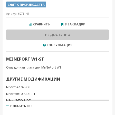
СНЯТ С ПРОИЗВОДСТВА
Артикул 6078145
СРАВНИТЬ
В ЗАКЛАДКИ
НЕ ДОСТУПНО
КОНСУЛЬТАЦИЯ
MIINEPORT W1-ST
Отладочная плата для MiiNePort W1
ДРУГИЕ МОДИФИКАЦИИ
NPort 5610-8-DTL
NPort 5610-8-DTL-T
NPort 5650-8-DTL
ПОКАЗАТЬ ВСЕ
NPort 5650-8-DTL-T
NPort W2250A-T-EU