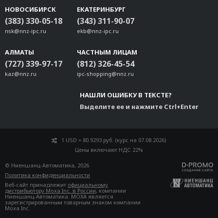
НОВОСИБИРСК
ЕКАТЕРИНБУРГ
(383) 330-05-18
(343) 311-90-07
nsk@nnz-ipc.ru
ekb@nnz-ipc.ru
АЛМАТЫ
ЧАСТНЫМ ЛИЦАМ
(727) 339-97-17
(812) 326-45-54
kaz@nnz.ru
ipc-shopping@nnz.ru
НАШЛИ ОШИБКУ В ТЕКСТЕ?
Выделите ее и нажмите Ctrl+Enter
1 USD = 80.9293 руб. (курс на 07.08.2026)
Цены включают НДС 22%
© Ниеншанц-Автоматика, 2026
Политика конфиденциальности
Веб-сайт принадлежит
официальному
дистрибьютору Moxa Inc. в России
, компании
Ниеншанц-Автоматика. MOXA является
зарегистрированным товарным знаком компании
Moxa Inc.