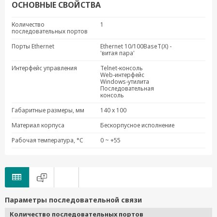
ОСНОВНЫЕ СВОЙСТВА
NPort 5650I-8-DTL
NPort 5650I-8-DTL-T
Количество
1
последовательных портов
NPort IA5450A-IEX
Порты Ethernet
Ethernet 10/100BaseT(X) -
MiiNePort W1
'витая пара'
NPort IA5450A-T-IEX
Интерфейс управления
Telnet-консоль
MiiNePort W1-T
Web-интерфейс
Windows-утилита
NPort IA5450AI-IEX
Последовательная
консоль
NPort IA5450AI-T-IEX
Габаритные размеры, мм
140 x 100
NPort IA5250I
Материал корпуса
Бескорпусное исполнение
Рабочая температура, °C
0 ~ +55
Параметры последовательной связи
Количество последовательных портов