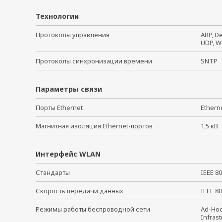
Технологии
Протоколы управления
ARP, De
UDP, W
Протоколы синхронизации времени
SNTP
Параметры связи
Порты Ethernet
Ethern
Магнитная изоляция Ethernet-портов
1,5 к
Интерфейс WLAN
Стандарты
IEEE 8
Скорость передачи данных
IEEE 80
Режимы работы беспроводной сети
Ad-H
Infras