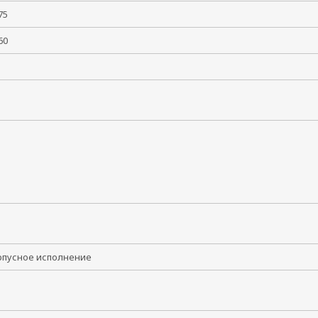
 +75
 +60
5
1i
2
рпусное исполнение