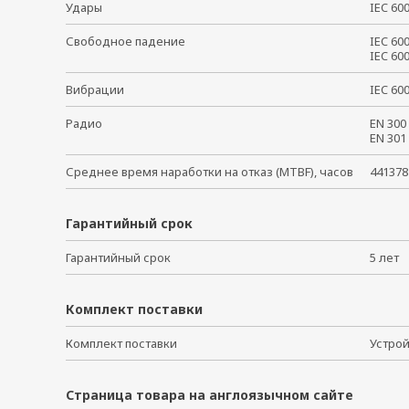
Удары
IEC 6
Свободное падение
IEC 6
IEC 6
Вибрации
IEC 6
Радио
EN 30
EN 30
Среднее время наработки на отказ (MTBF), часов
441378
Гарантийный срок
Гарантийный срок
5 ле
Комплект поставки
Комплект поставки
Устро
Страница товара на англоязычном сайте