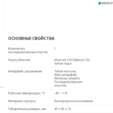
КОНСУ
ОСНОВНЫЕ СВОЙСТВА
Количество
1
последовательных портов
Порты Ethernet
Ethernet 10/100BaseT(X) -
'витая пара'
Интерфейс управления
Telnet-консоль
Web-интерфейс
Windows-утилита
Последовательная
консоль
Рабочая температура, °C
-40 ~ +75
Материал корпуса
Бескорпусное исполнение
Габаритные размеры, мм
45 x 45 x 10