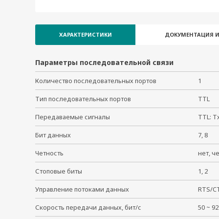
MiiNePort W1-ST
NPort IA5450A-IEX
MiiNePort W1
ХАРАКТЕРИСТИКИ
ДОКУМЕНТАЦИЯ И
NPort IA5450A-T-IEX
NPort IA5450AI-IEX
Параметры последовательной связи
NPort IA5450AI-T-IEX
Количество последовательных портов
1
NPort IA5250I
Тип последовательных портов
TTL
Передаваемые сигналы
TTL: T
Бит данных
7, 8
Четность
нет, ч
Стоповые биты
1, 2
Управление потоками данных
RTS/C
Скорость передачи данных, бит/с
50 ~ 