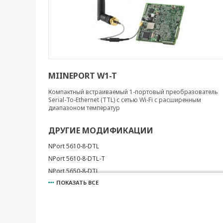
MIINEPORT W1-T
Компактный встраиваемый 1-портовый преобразователь
Serial-To-Ethernet (TTL) с сетью Wi-Fi с расширенным
диапазоном температур
ДРУГИЕ МОДИФИКАЦИИ
NPort 5610-8-DTL
NPort 5610-8-DTL-T
NPort 5650-8-DTL
ПОКАЗАТЬ ВСЕ
NPort 5650-8-DTL-T
NPort W2250A-T-EU
NPort 5650I-8-DTL
NPort 5650I-8-DTL-T