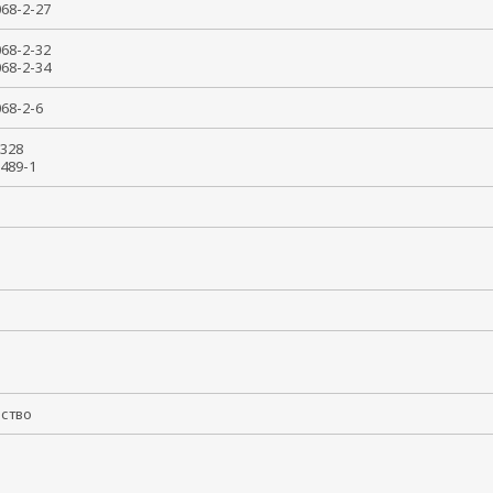
0068-2-27
0068-2-32
0068-2-34
0068-2-6
0 328
1 489-1
т
йство