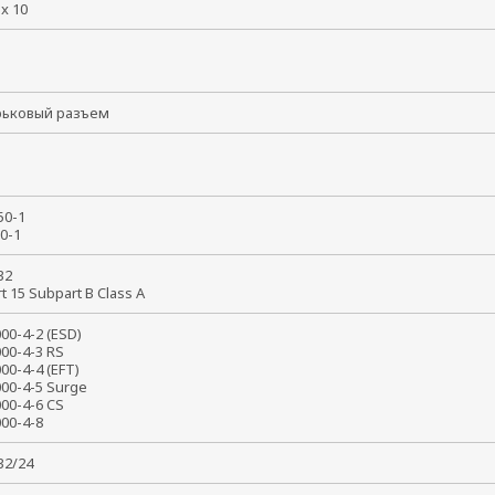
 x 10
рьковый разъем
950-1
50-1
 32
rt 15 Subpart B Class A
000-4-2 (ESD)
000-4-3 RS
000-4-4 (EFT)
000-4-5 Surge
000-4-6 CS
1000-4-8
032/24