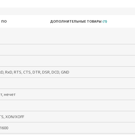
 ПО
ДОПОЛНИТЕЛЬНЫЕ ТОВАРЫ
(1)
xD, RxD, RTS, CTS, DTR, DSR, DCD, GND
ет, нечет
TS, XON/XOFF
921600