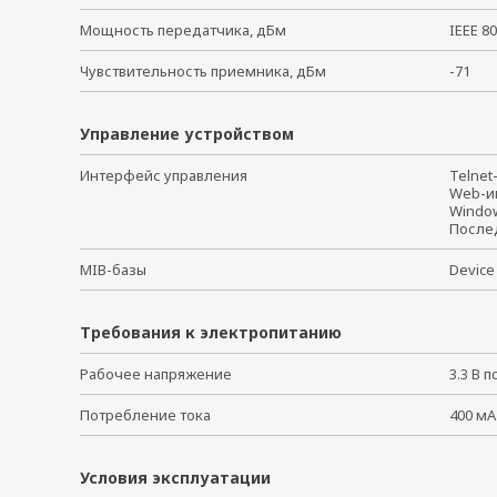
Мощность передатчика, дБм
IEEE 80
Чувствительность приемника, дБм
-71
Управление устройством
Интерфейс управления
Telne
Web-
Windo
После
MIB-базы
Device
Требования к электропитанию
Рабочее напряжение
3.3 В
Потребление тока
400 мА
Условия эксплуатации