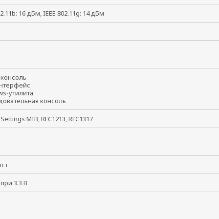
2.11b: 16 дБм, IEEE 802.11g: 14 дБм
t-консоль
интерфейс
ws-утилита
довательная консоль
 Settings MIB, RFC1213, RFC1317
 пост
 при 3.3 В