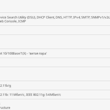
vice Search Utility (DSU), DHCP Client, DNS, HTTP, IPv4, SMTP, SNMPv1/v2c/
eb Console, ICMP
et 10/100BaseT(X) - 'витая пара'
В
02.11b/g
2.11b: 11 Мбит/с, IEEE 802.11g: 54 Мбит/с
oc
tructure