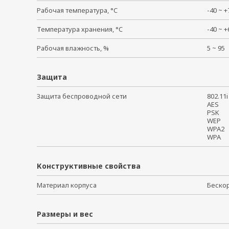
Рабочая температура, °C
-40 ~
Температура хранения, °C
-40 ~
Рабочая влажность, %
5 ~ 9
Защита
Защита беспроводной сети
802.1
AES
PSK
WEP
WPA
WPA
Конструктивные свойства
Материал корпуса
Беско
Размеры и вес