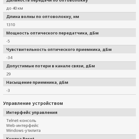
Дальность передачи по оптоволокну
до 40 км
Длина волны по оптоволокну, нм
1310
Мощность оптического передатчика, дБм
-5
Чувствительность оптического приемника, дБм
-34
Допустимые потери в канале связи, дБм
29
Насыщение приемника, дБм
-3
Управление устройством
Интерфейс управления
Telnet-консоль
Web-интерфейс
Windows-утилита
Кнопка Reset