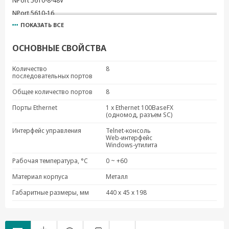
NPort 5610-8-48V
NPort 5610-16
ПОКАЗАТЬ ВСЕ
NPort 5610-16-48V
NPort 5630-8
ОСНОВНЫЕ СВОЙСТВА
NPort 5630-16
NPort 5650-16
Количество
8
последовательных портов
NPort 5650-16-T
NPort 5650-16-M-SC
Общее количество портов
8
NPort 5650-16-S-SC
Порты Ethernet
1 x Ethernet 100BaseFX
(одномод, разъем SC)
NPort 5650-16-HV-T
NPort 5650-8
Интерфейс управления
Telnet-консоль
Web-интерфейс
NPort 5650-8-T
Windows-утилита
NPort 5650-8-M-SC
Рабочая температура, °C
0 ~ +60
NPort 5650-8-HV-T
Материал корпуса
Металл
Габаритные размеры, мм
440 х 45 х 198