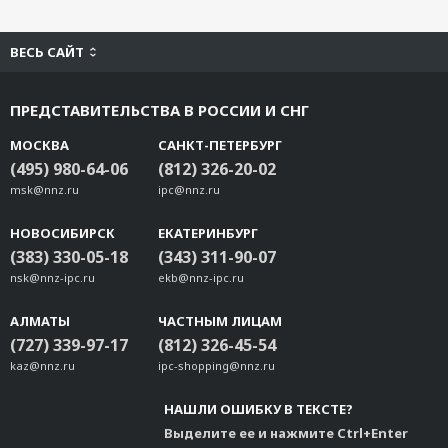
ВЕСЬ САЙТ
ПРЕДСТАВИТЕЛЬСТВА В РОССИИ И СНГ
МОСКВА
САНКТ-ПЕТЕРБУРГ
(495) 980-64-06
(812) 326-20-02
msk@nnz.ru
ipc@nnz.ru
НОВОСИБИРСК
ЕКАТЕРИНБУРГ
(383) 330-05-18
(343) 311-90-07
nsk@nnz-ipc.ru
ekb@nnz-ipc.ru
АЛМАТЫ
ЧАСТНЫМ ЛИЦАМ
(727) 339-97-17
(812) 326-45-54
kaz@nnz.ru
ipc-shopping@nnz.ru
НАШЛИ ОШИБКУ В ТЕКСТЕ?
Выделите ее и нажмите Ctrl+Enter