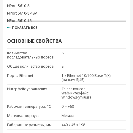
NPort 5610-8
NPort 5610-8-48V
NPort 5610-16
ПОКАЗАТЬ ВСЕ
NPort 5610-16-48V
NPort 5630-8
ОСНОВНЫЕ СВОЙСТВА
NPort 5630-16
NPort 5650-16
Количество
8
последовательных портов
NPort 5650-16-T
NPort 5650-16-M-SC
Общее количество портов
8
NPort 5650-16-S-SC
Порты Ethernet
1 x Ethernet 10/100 Base T(X)
(разъем RJ45)
NPort 5650-16-HV-T
NPort 5650-8-T
Интерфейс управления
Telnet-консоль
Web-интерфейс
NPort 5650-8-M-SC
Windows-утилита
NPort 5650-8-S-SC
Рабочая температура, °C
0 ~ +60
NPort 5650-8-HV-T
Материал корпуса
Металл
Габаритные размеры, мм
440 х 45 х 198