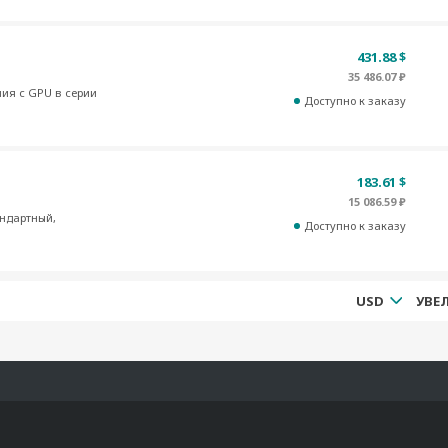
431.88 $
35 486.07 ₽
ия с GPU в серии
Доступно к заказу
183.61 $
15 086.59 ₽
андартный,
Доступно к заказу
USD