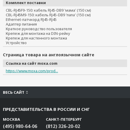
Комплект поставки
CBL-RJ45F9-150: кабель RJ45-DB9 'мама' (150 см)
CBL-RJ45M9-150: кабель RJ45-DB9 'папа' (150 см)
Ethernet-патчкорд RJ45-RJ45
Адаптер питания
Краткое руководство пользователя
Крепеж для монтажа на DIN-рейку
Крепеж для настенного монтажа
Устройство
Страница товара на англоязычном сайте
Ссылка на сайт moxa.com
https://www.moxa.com/prod...
ВЕСЬ САЙТ
ПРЕДСТАВИТЕЛЬСТВА В РОССИИ И СНГ
МОСКВА
САНКТ-ПЕТЕРБУРГ
(495) 980-64-06
(812) 326-20-02