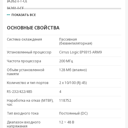
IA262-I-T-CE
IA261-I-CE
ПОКАЗАТЬ ВСЕ
IA262-I-CE
IA260-LX
ОСНОВНЫЕ СВОЙСТВА
IA260-T-LX
IA261-I-LX
Система охлаждения
Пассивная
(безвентиляторная)
IA261-I-T-LX
IA262-I-LX
Установленный процессор
Cirrus Logic EP9315 ARM9
IA262-I-T-LX
Частота процессора
200 МГц
IA260-CE
Объём установленной
128 Мб (впаяно)
IA260-T-CE
памяти
Количество и тип портов
2 x 10/100 (RJ-45)
RS-232/422/485
4
Наработка на отказ (MTBF),
118752
час
Тип входного тока
Постоянный (DC)
Диапазон входного
12 ~ 48 В
напряжения