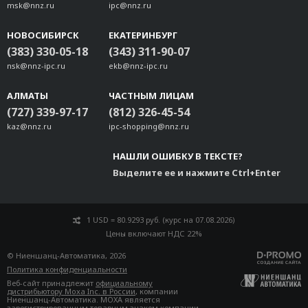
msk@nnz.ru
ipc@nnz.ru
НОВОСИБИРСК
ЕКАТЕРИНБУРГ
(383) 330-05-18
(343) 311-90-07
nsk@nnz-ipc.ru
ekb@nnz-ipc.ru
АЛМАТЫ
ЧАСТНЫМ ЛИЦАМ
(727) 339-97-17
(812) 326-45-54
kaz@nnz.ru
ipc-shopping@nnz.ru
НАШЛИ ОШИБКУ В ТЕКСТЕ?
Выделите ее и нажмите Ctrl+Enter
1 USD = 80.9293 руб. (курс на 07.08.2026)
Цены включают НДС 22%
© Ниеншанц-Автоматика, 2026
Политика конфиденциальности
Веб-сайт принадлежит
официальному
дистрибьютору Moxa Inc. в России
, компании
Ниеншанц-Автоматика. MOXA является
зарегистрированным товарным знаком компании