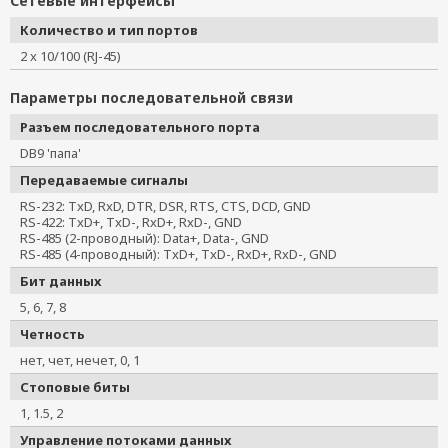
Сетевые интерфейсы
Количество и тип портов
2 x 10/100 (RJ-45)
Параметры последовательной связи
Разъем последовательного порта
DB9 'папа'
Передаваемые сигналы
RS-232: TxD, RxD, DTR, DSR, RTS, CTS, DCD, GND
RS-422: TxD+, TxD-, RxD+, RxD-, GND
RS-485 (2-проводный): Data+, Data-, GND
RS-485 (4-проводный): TxD+, TxD-, RxD+, RxD-, GND
Бит данных
5, 6, 7, 8
Четность
нет, чет, нечет, 0, 1
Стоповые биты
1, 1.5, 2
Управление потоками данных