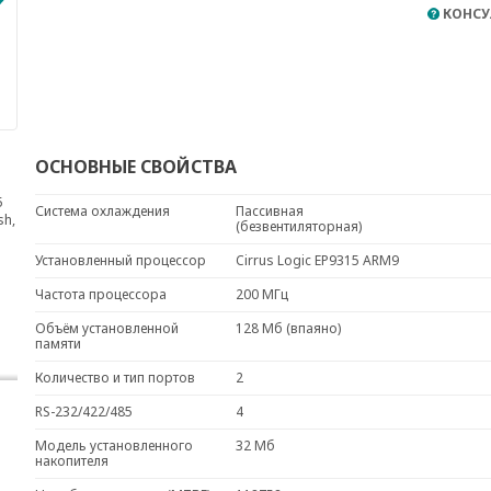
КОНСУ
ОСНОВНЫЕ СВОЙСТВА
5
Система охлаждения
Пассивная
sh,
(безвентиляторная)
Установленный процессор
Cirrus Logic EP9315 ARM9
Частота процессора
200 МГц
Объём установленной
128 Мб (впаяно)
памяти
Количество и тип портов
2
RS-232/422/485
4
Модель установленного
32 Мб
накопителя