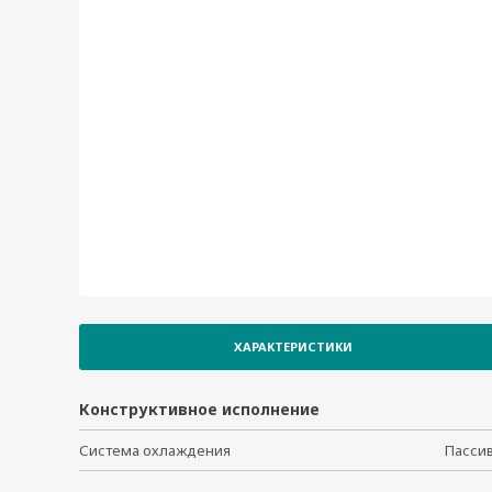
IA261-I-LX
IA262-I-LX
IA262-I-T-LX
IA260-CE
IA260-T-CE
ХАРАКТЕРИСТИКИ
Конструктивное исполнение
Система охлаждения
Пасси