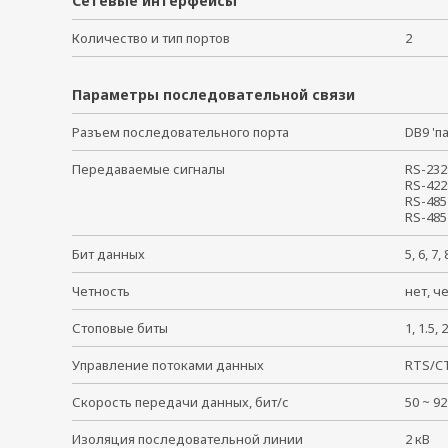
Сетевые интерфейсы
Количество и тип портов
2
Параметры последовательной связи
Разъем последовательного порта
DB9 '
Передаваемые сигналы
RS-232
RS-422
RS-485
RS-485
Бит данных
5, 6, 7
Четность
нет, ч
Стоповые биты
1, 1.5
Управление потоками данных
RTS/C
Скорость передачи данных, бит/с
50 ~ 
Изоляция последовательной линии
2 кВ