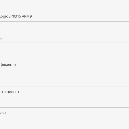
 Logic EP9315 ARM9
МГц
б (впаяно)
ен в чипсет
x 768