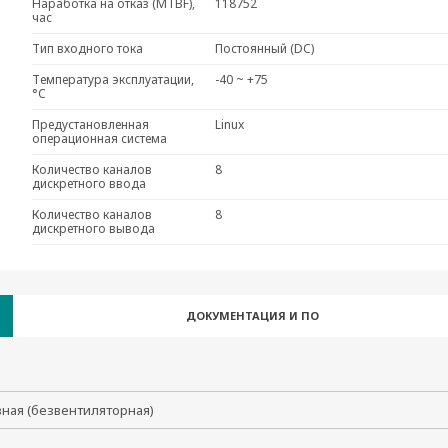
Наработка на отказ (MTBF),
118752
час
Тип входного тока
Постоянный (DC)
Температура эксплуатации,
-40 ~ +75
°C
Предустановленная
Linux
операционная система
Количество каналов
8
дискретного ввода
Количество каналов
8
дискретного вывода
ДОКУМЕНТАЦИЯ И ПО
вная (безвентиляторная)