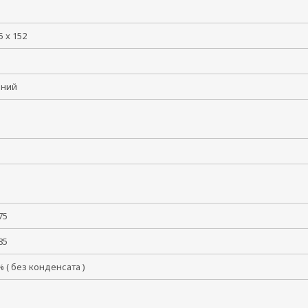
5 x 152
иний
 +75
 +85
 % ( без конденсата )