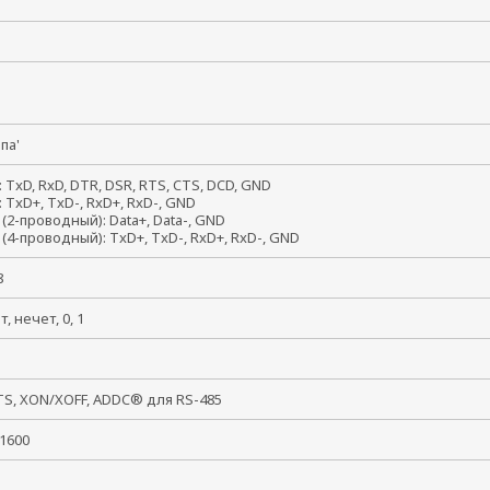
папа'
: TxD, RxD, DTR, DSR, RTS, CTS, DCD, GND
: TxD+, TxD-, RxD+, RxD-, GND
 (2-проводный): Data+, Data-, GND
 (4-проводный): TxD+, TxD-, RxD+, RxD-, GND
, 8
ет, нечет, 0, 1
, 2
TS, XON/XOFF, ADDC® для RS-485
921600