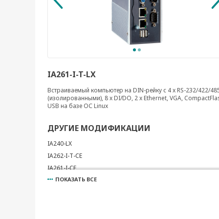
IA261-I-T-LX
Встраиваемый компьютер на DIN-рейку с 4 x RS-232/422/48
(изолированными), 8 x DI/DO, 2 x Ethernet, VGA, CompactFla
USB на базе ОС Linux
ДРУГИЕ МОДИФИКАЦИИ
IA240-LX
IA262-I-T-CE
IA261-I-CE
ПОКАЗАТЬ ВСЕ
IA261-I-T-CE
IA262-I-CE
IA260-LX
IA260-T-LX