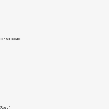
дов / 8 выходов
 (Reset)