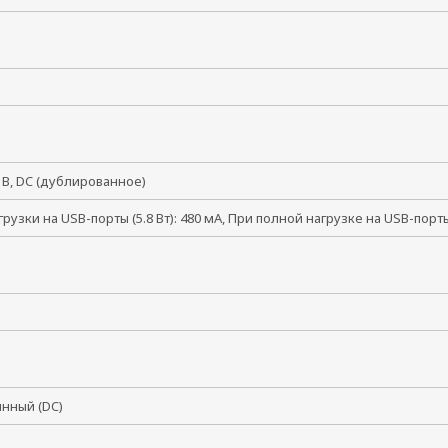
8 В, DC (дублированное)
грузки на USB-порты (5.8 Вт): 480 мА, При полной нагрузке на USB-порты 
янный (DC)