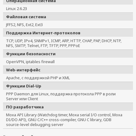
Операционная система
Linux 2.6.23
Файловая система
JFFS2, NFS, Ext2, Ext3
Поддержка Интернет-протоколов
TCP, UDP, IPv4, SNMPv1, ICMP, ARP, HTTP, CHAP, PAP, DHCP, NTP,
NFS, SMTP, Telnet, FTP, TFTP, PPP, PPPoE
Функции безопасности
OpenVPN, iptables firewall
Web-интерфейс
Apache, с поддержкой PHP и XML
Функции Dial-Up
PPP Daemon для Linux, поддержка протокола PPP в роли
Server или Client
ПО разработчика
Moxa API Library (Watchdog timer, Moxa serial I/O control, Moxa
DI/DO API), GNU C/C++ cross-compiler, GNU C library, GDB
source-level debugging server