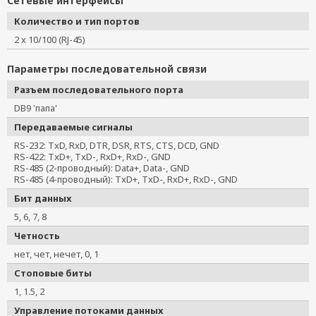
Сетевые интерфейсы
Количество и тип портов
2 x 10/100 (RJ-45)
Параметры последовательной связи
Разъем последовательного порта
DB9 'папа'
Передаваемые сигналы
RS-232: TxD, RxD, DTR, DSR, RTS, CTS, DCD, GND
RS-422: TxD+, TxD-, RxD+, RxD-, GND
RS-485 (2-проводный): Data+, Data-, GND
RS-485 (4-проводный): TxD+, TxD-, RxD+, RxD-, GND
Бит данных
5, 6, 7, 8
Четность
нет, чет, нечет, 0, 1
Стоповые биты
1, 1.5, 2
Управление потоками данных