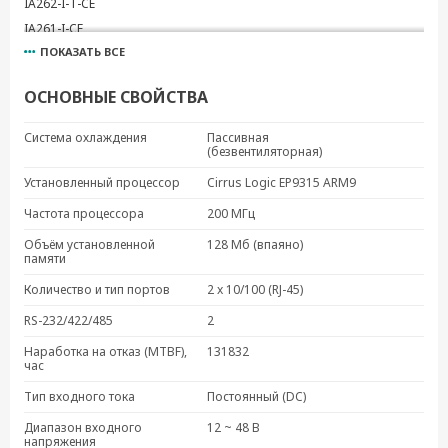
IA262-I-T-CE
IA261-I-CE
ПОКАЗАТЬ ВСЕ
IA261-I-T-CE
IA262-I-CE
ОСНОВНЫЕ СВОЙСТВА
IA260-LX
IA260-T-LX
Система охлаждения
Пассивная
(безвентиляторная)
IA261-I-LX
IA261-I-T-LX
Установленный процессор
Cirrus Logic EP9315 ARM9
IA262-I-LX
Частота процессора
200 МГц
IA260-CE
Объём установленной
128 Мб (впаяно)
IA260-T-CE
памяти
Количество и тип портов
2 x 10/100 (RJ-45)
RS-232/422/485
2
Наработка на отказ (MTBF),
131832
час
Тип входного тока
Постоянный (DC)
Диапазон входного
12 ~ 48 В
напряжения