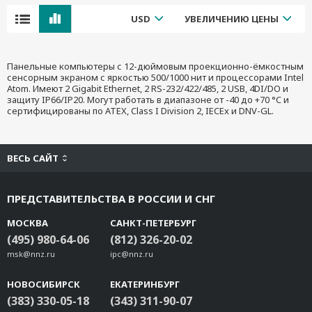
USD
УВЕЛИЧЕНИЮ ЦЕНЫ
Панельные компьютеры с 12-дюймовым проекционно-ёмкостным
сенсорным экраном с яркостью 500/1000 нит и процессорами Intel
Atom. Имеют 2 Gigabit Ethernet, 2 RS-232/422/485, 2 USB, 4DI/DO и
защиту IP66/IP20. Могут работать в диапазоне от -40 до +70 °C и
сертифицированы по ATEX, Class I Division 2, IECEx и DNV-GL.
ВЕСЬ САЙТ
ПРЕДСТАВИТЕЛЬСТВА В РОССИИ И СНГ
МОСКВА
САНКТ-ПЕТЕРБУРГ
(495) 980-64-06
(812) 326-20-02
msk@nnz.ru
ipc@nnz.ru
НОВОСИБИРСК
ЕКАТЕРИНБУРГ
(383) 330-05-18
(343) 311-90-07