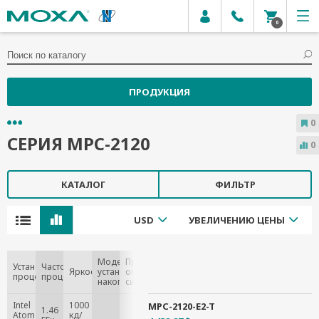
0
ПРОДУКЦИЯ
0
СЕРИЯ MPC-2120
0
КАТАЛОГ
ФИЛЬТР
USD
УВЕЛИЧЕНИЮ ЦЕНЫ
Модель
Предустановленная
Установленный
Частота
Яркость
установленного
операционная
процессор
процессора
накопителя
система
Intel
1000
MPC-2120-E2-T
1.46
Atom
кд/