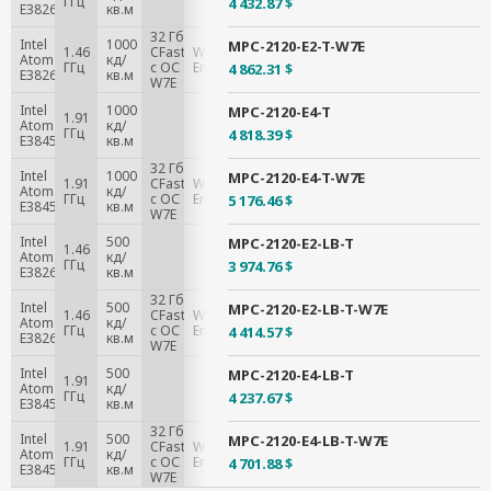
ГГц
4 432.87 $
E3826
кв.м
32 Гб
Intel
1000
MPC-2120-E2-T-W7E
1.46
CFast
Windows 7
Atom
кд/
ГГц
с ОС
Embedded
4 862.31 $
E3826
кв.м
W7E
Intel
1000
MPC-2120-E4-T
1.91
Atom
кд/
ГГц
4 818.39 $
E3845
кв.м
32 Гб
Intel
1000
MPC-2120-E4-T-W7E
1.91
CFast
Windows 7
Atom
кд/
ГГц
c ОС
Embedded
5 176.46 $
E3845
кв.м
W7E
Intel
500
MPC-2120-E2-LB-T
1.46
Atom
кд/
ГГц
3 974.76 $
E3826
кв.м
32 Гб
Intel
500
MPC-2120-E2-LB-T-W7E
1.46
CFast
Windows 7
Atom
кд/
ГГц
с ОС
Embedded
4 414.57 $
E3826
кв.м
W7E
Intel
500
MPC-2120-E4-LB-T
1.91
Atom
кд/
ГГц
4 237.67 $
E3845
кв.м
32 Гб
Intel
500
MPC-2120-E4-LB-T-W7E
1.91
CFast
Windows 7
Atom
кд/
ГГц
c ОС
Embedded
4 701.88 $
E3845
кв.м
W7E