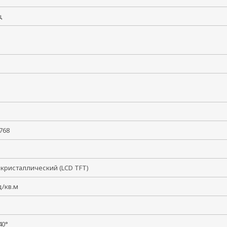
ГГц
x 768
кристаллический (LCD TFT)
кд/кв.м
1
140°