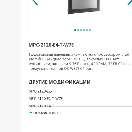
MPC-2120-E4-T-W7E
12-дюймовый панельный компьютер с процессором Intel
Atom® E3845 quad core 1.91 ГГц, яркостью 1000 нит,
мультитачем, питанием 9-36 В пост., 4 Гб RAM, 32 Гб CFast и
предустановленной ОС WS7E 64-бита
ДРУГИЕ МОДИФИКАЦИИ
MPC-2120-E2-T
MPC-2120-E2-T-W7E
MPC-2120-E4-T
ПОКАЗАТЬ ВСЕ
MPC-2120-E2-LB-T
MPC-2120-E2-LB-T-W7E
MPC-2120-E4-LB-T