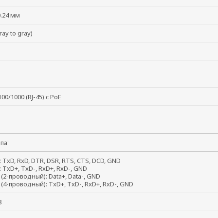
 0.24 мм
gray to gray)
M
/100/1000 (RJ-45) c PoE
папа'
: TxD, RxD, DTR, DSR, RTS, CTS, DCD, GND
: TxD+, TxD-, RxD+, RxD-, GND
 (2-проводный): Data+, Data-, GND
 (4-проводный): TxD+, TxD-, RxD+, RxD-, GND
, 8