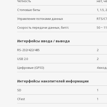
Четность
нет, ч
Стоповые биты
1, 1.5
Управление потоками данных
RTS/C
Скорость передачи данных, бит/с
50 ~ 
Интерфейсы ввода / вывода
RS-232/422/485
2
USB 2.0
2
Цифровые (GPIO)
4 вход
Интерфейсы накопителей информации
SD
1
CFast
1