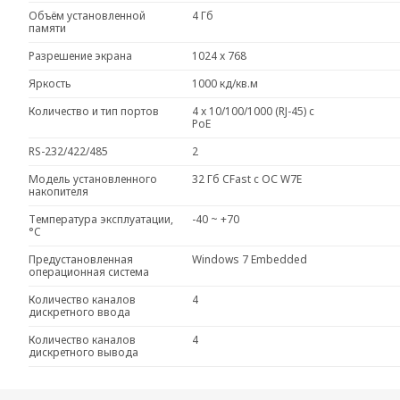
Объём установленной
4 Гб
памяти
Разрешение экрана
1024 x 768
Яркость
1000 кд/кв.м
Количество и тип портов
4 x 10/100/1000 (RJ-45) c
PoE
RS-232/422/485
2
Модель установленного
32 Гб CFast c ОС W7E
накопителя
Температура эксплуатации,
-40 ~ +70
°C
Предустановленная
Windows 7 Embedded
операционная система
Количество каналов
4
дискретного ввода
Количество каналов
4
дискретного вывода