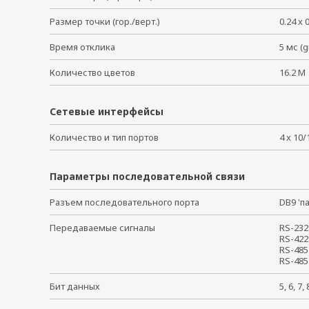
Размер точки (гор./верт.)
0.24 x
Время отклика
5 мс (
Количество цветов
16.2 
Сетевые интерфейсы
Количество и тип портов
4 x 10
Параметры последовательной связи
Разъем последовательного порта
DB9 '
Передаваемые сигналы
RS-232
RS-422
RS-485
RS-485
Бит данных
5, 6, 7