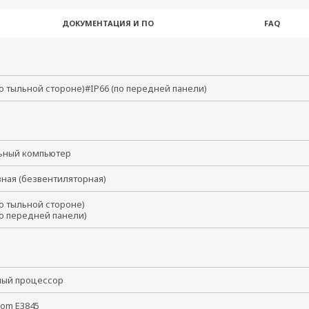
ДОКУМЕНТАЦИЯ И ПО
FAQ
по тыльной стороне)#IP66 (по передней панели)
ьный компьютер
вная (безвентиляторная)
по тыльной стороне)
(по передней панели)
ный процессор
Atom E3845