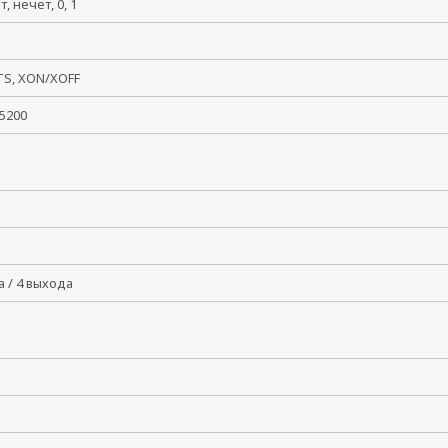
ет, нечет, 0, 1
, 2
TS, XON/XOFF
115200
а / 4 выхода