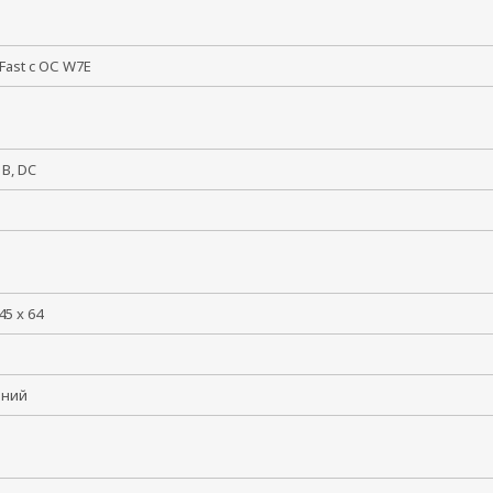
CFast c ОС W7E
6 В, DC
45 x 64
иний