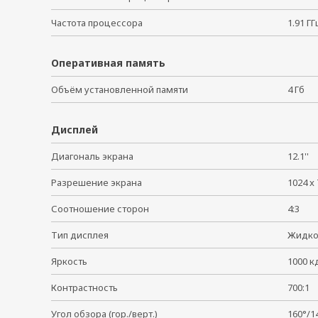
Частота процессора
1.91 
Оперативная память
Объём установленной памяти
4 Гб
Дисплей
Диагональ экрана
12.1''
Разрешение экрана
1024 
Соотношение сторон
4:3
Тип дисплея
Жидко
Яркость
1000 
Контрастность
700:
Угол обзора (гор./верт.)
160°/