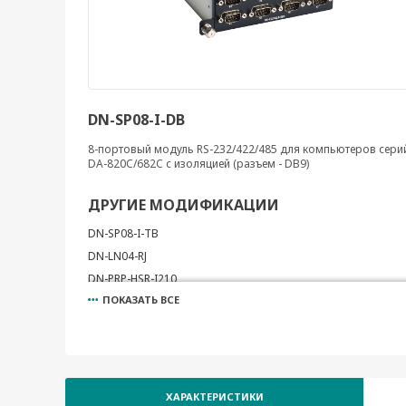
DN-SP08-I-DB
8-портовый модуль RS-232/422/485 для компьютеров сери
DA-820C/682C с изоляцией (разъем - DB9)
ДРУГИЕ МОДИФИКАЦИИ
DN-SP08-I-TB
DN-LN04-RJ
DN-PRP-HSR-I210
ПОКАЗАТЬ ВСЕ
DN-FX04
ХАРАКТЕРИСТИКИ