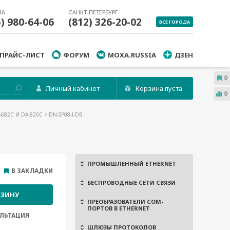
ВА
САНКТ-ПЕТЕРБУРГ
5) 980-64-06
(812) 326-20-02
ВСЕ ГОРОДА
ПРАЙС-ЛИСТ
ФОРУМ
MOXA.RUSSIA
ДЗЕН
0
Личный кабинет
Корзина пуста
0
682C И DA-820С
> DN-SP08-I-DB
ПРОМЫШЛЕННЫЙ ETHERNET
В ЗАКЛАДКИ
БЕСПРОВОДНЫЕ СЕТИ СВЯЗИ
РЗИНУ
ПРЕОБРАЗОВАТЕЛИ COM-
ПОРТОВ В ETHERNET
ЛЬТАЦИЯ
ШЛЮЗЫ ПРОТОКОЛОВ