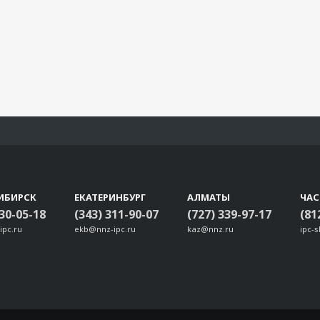
ИБИРСК
ЕКАТЕРИНБУРГ
АЛМАТЫ
ЧА
330-05-18
(343) 311-90-07
(727) 339-97-17
(81
ipc.ru
ekb@nnz-ipc.ru
kaz@nnz.ru
ipc-