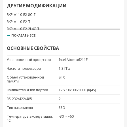
ДРУГИЕ МОДИФИКАЦИИ
RKP-A110-E2-8C-T
RKP-A110-E2-T
RKP-A110-E2-2L4C-T
ПОКАЗАТЬ ВСЕ
RKP-A110-E2-T-Win10
RKP-A110-E4-2L4C-T
ОСНОВНЫЕ СВОЙСТВА
RKP-A110-E4-8C-T
RKP-A110-E4-8L-T
Установленный процессор
Intel Atom x6211E
RKP-A110-E4-T
Частота процессора
1.3 ГГц
RKP-A110-E4-T-Win10
Объём установленной
8 Гб
памяти
Количество и тип портов
12 х 10/100/1000 (RJ45)
RS-232/422/485
2
Тип накопителя
SSD
Температура эксплуатации,
-30 ~ +60
°C