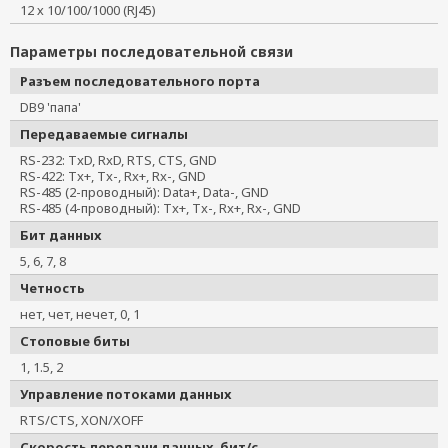
12 х 10/100/1000 (RJ45)
Параметры последовательной связи
Разъем последовательного порта
DB9 'папа'
Передаваемые сигналы
RS-232: TxD, RxD, RTS, CTS, GND
RS-422: Tx+, Tx-, Rx+, Rx-, GND
RS-485 (2-проводный): Data+, Data-, GND
RS-485 (4-проводный): Tx+, Tx-, Rx+, Rx-, GND
Бит данных
5, 6, 7, 8
Четность
нет, чет, нечет, 0, 1
Стоповые биты
1, 1.5, 2
Управление потоками данных
RTS/CTS, XON/XOFF
Скорость передачи данных, бит/с