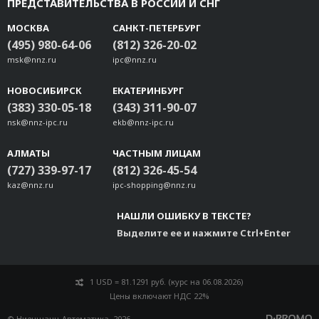
ПРЕДСТАВИТЕЛЬСТВА В РОССИИ И СНГ
МОСКВА
САНКТ-ПЕТЕРБУРГ
(495) 980-64-06
(812) 326-20-02
msk@nnz.ru
ipc@nnz.ru
НОВОСИБИРСК
ЕКАТЕРИНБУРГ
(383) 330-05-18
(343) 311-90-07
nsk@nnz-ipc.ru
ekb@nnz-ipc.ru
АЛМАТЫ
ЧАСТНЫМ ЛИЦАМ
(727) 339-97-17
(812) 326-45-54
kaz@nnz.ru
ipc-shopping@nnz.ru
НАШЛИ ОШИБКУ В ТЕКСТЕ?
Выделите ее и нажмите Ctrl+Enter
1 USD = 81.1291 руб. (курс на 06.08.2026)
Цены включают НДС 22%
© Ниеншанц-Автоматика, 2026