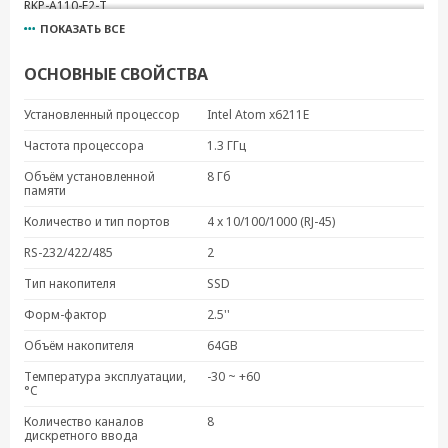
RKP-A110-E2-T
ПОКАЗАТЬ ВСЕ
RKP-A110-E2-2L4C-T
RKP-A110-E4-2L4C-T
ОСНОВНЫЕ СВОЙСТВА
RKP-A110-E4-8C-T
RKP-A110-E4-8L-T
Установленный процессор
Intel Atom x6211E
RKP-A110-E4-T
Частота процессора
1.3 ГГц
RKP-A110-E4-T-Win10
Объём установленной
8 Гб
памяти
Количество и тип портов
4 x 10/100/1000 (RJ-45)
RS-232/422/485
2
Тип накопителя
SSD
Форм-фактор
2.5''
Объём накопителя
64GB
Температура эксплуатации,
-30 ~ +60
°C
Количество каналов
8
дискретного ввода