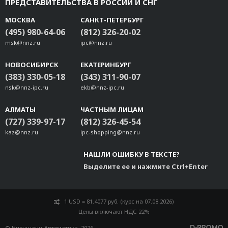
ПРЕДСТАВИТЕЛЬСТВА В РОССИИ И СНГ
МОСКВА
САНКТ-ПЕТЕРБУРГ
(495) 980-64-06
(812) 326-20-02
msk@nnz.ru
ipc@nnz.ru
НОВОСИБИРСК
ЕКАТЕРИНБУРГ
(383) 330-05-18
(343) 311-90-07
nsk@nnz-ipc.ru
ekb@nnz-ipc.ru
АЛМАТЫ
ЧАСТНЫМ ЛИЦАМ
(727) 339-97-17
(812) 326-45-54
kaz@nnz.ru
ipc-shopping@nnz.ru
НАШЛИ ОШИБКУ В ТЕКСТЕ?
Выделите ее и нажмите Ctrl+Enter
1 USD = 81.4077 руб. (курс на 07.08.2026)
Цены включают НДС 22%
© Ниеншанц-Автоматика, 2026