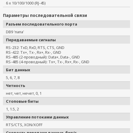
6 x 10/100/1000 (RJ-45)
Параметры последовательной связи
Разъем последовательного порта
DB9 'папа'
Передаваемые сигналы
RS-232: TxD, RxD, RTS, CTS, GND
RS-422: Tx+, Tx-, Rx+, Rx-, GND
RS-485 (2-проводный): Data+, Data-, GND
RS-485 (4-проводный): Tx+, Tx-, Rx+, Rx-, GND
Бит данных
5, 6, 7, 8
Четность
нет, чет, нечет, 0, 1
Стоповые биты
1, 1.5, 2
Управление потоками данных
RTS/CTS, XON/XOFF
Скорость передачи данных, бит/с