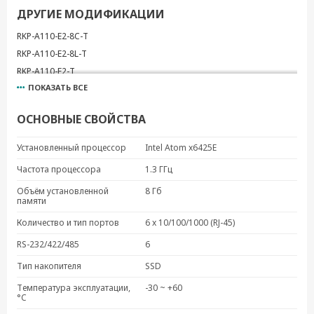
ДРУГИЕ МОДИФИКАЦИИ
RKP-A110-E2-8C-T
RKP-A110-E2-8L-T
RKP-A110-E2-T
ПОКАЗАТЬ ВСЕ
RKP-A110-E2-2L4C-T
RKP-A110-E2-T-Win10
ОСНОВНЫЕ СВОЙСТВА
RKP-A110-E4-8C-T
RKP-A110-E4-8L-T
Установленный процессор
Intel Atom x6425E
RKP-A110-E4-T
Частота процессора
1.3 ГГц
RKP-A110-E4-T-Win10
Объём установленной
8 Гб
памяти
Количество и тип портов
6 x 10/100/1000 (RJ-45)
RS-232/422/485
6
Тип накопителя
SSD
Температура эксплуатации,
-30 ~ +60
°C