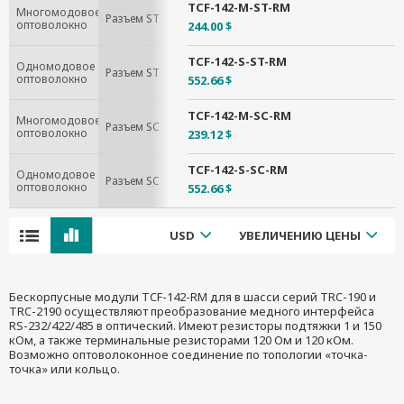
TCF-142-M-ST-RM
Многомодовое
Разъем ST
оптоволокно
244.00 $
TCF-142-S-ST-RM
Одномодовое
Разъем ST
оптоволокно
552.66 $
TCF-142-M-SC-RM
Многомодовое
Разъем SC
оптоволокно
239.12 $
TCF-142-S-SC-RM
Одномодовое
Разъем SC
оптоволокно
552.66 $
USD
УВЕЛИЧЕНИЮ ЦЕНЫ
Бескорпусные модули TCF-142-RM для в шасси серий TRC-190 и
TRC-2190 осуществляют преобразование медного интерфейса
RS-232/422/485 в оптический. Имеют резисторы подтяжки 1 и 150
кОм, а также терминальные резисторами 120 Ом и 120 кОм.
Возможно оптоволоконное соединение по топологии «точка-
точка» или кольцо.