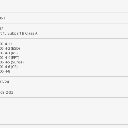
50-1
 32
rt 15 Subpart B Class A
000-4-11
00-4-2 (ESD)
00-4-3 (RS)
00-4-4 (EFT)
00-4-5 (Surge)
00-4-6 (CS)
000-4-8
032/24
0068-2-32