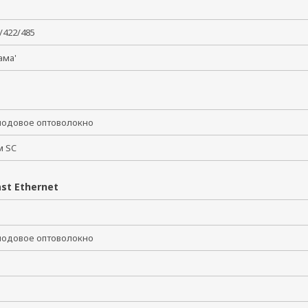
2/422/485
мама'
одовое оптоволокно
ем SC
st Ethernet
одовое оптоволокно
2