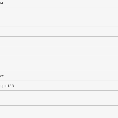
 км
пост.
 при 12 В
60