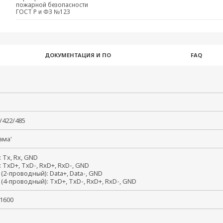
пожарной безопасности
ГОСТ Р и ФЗ №123
ДОКУМЕНТАЦИЯ И ПО
FAQ
2/422/485
мама'
: Tx, Rx, GND
: TxD+, TxD-, RxD+, RxD-, GND
 (2-проводный): Data+, Data-, GND
 (4-проводный): TxD+, TxD-, RxD+, RxD-, GND
921600