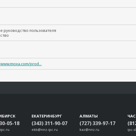
т
ое руководство пользователя
йство
//www.moxa.com/prod...
ИБИРСК
ЕКАТЕРИНБУРГ
АЛМАТЫ
ЧА
330-05-18
(343) 311-90-07
(727) 339-97-17
(81
ipc.ru
ekb@nnz-ipc.ru
kaz@nnz.ru
ipc-