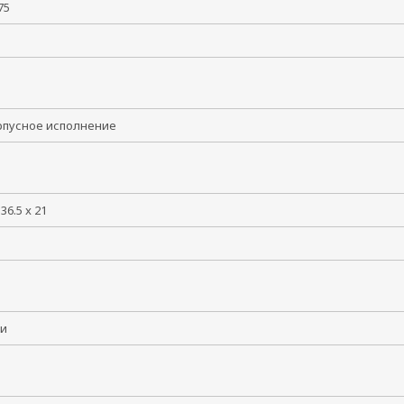
 +75
5
рпусное исполнение
136.5 x 21
сси