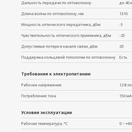
Дальность передачи по оптоволокну
до 40
Длина волны по оптоволокну, нм
1310
Мощность оптического передатчика, дБм
-5
Чувствительность оптического приемника, дБм
-25
Допустимые потери в канале связи, дБм
20
Поддержка кольцевой топологии по оптоволокну
Есть
Требования к электропитанию
Рабочее напряжение
12 В 
Потребление тока
150 мА
Условия эксплуатации
Рабочая температура, °C
0 ~ +