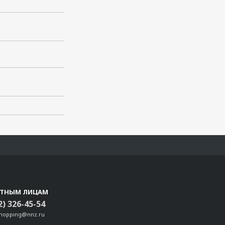
СТНЫМ ЛИЦАМ
2) 326-45-54
shopping@nnz.ru