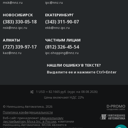
msk@nnz.ru
ipc@nnz.ru
НОВОСИБИРСК
ЕКАТЕРИНБУРГ
(383) 330-05-18
(343) 311-90-07
nsk@nnz-ipc.ru
ekb@nnz-ipc.ru
АЛМАТЫ
ЧАСТНЫМ ЛИЦАМ
(727) 339-97-17
(812) 326-45-54
kaz@nnz.ru
ipc-shopping@nnz.ru
НАШЛИ ОШИБКУ В ТЕКСТЕ?
Выделите ее и нажмите Ctrl+Enter
1 USD = 82.1665 руб. (курс на 08.08.2026)
Цены включают НДС 22%
© Ниеншанц-Автоматика, 2026
Политика конфиденциальности
Веб-сайт принадлежит
официальному
дистрибьютору Moxa Inc. в России
, компании
Ниеншанц-Автоматика. MOXA является