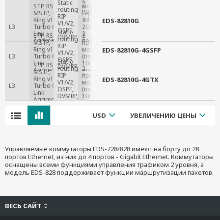
Static
2
STP, RSTP,
модуля
routing,
порта
MSTP, Turbo
серии
RIP
на
Ring v1/v2,
IM-
EDS-82810G
V1/V2,
модуле
L3
Turbo Chain,
2Gxxx,
OSPF,
Static
Link
2
STP, RSTP,
2
DVMRP,
routing,
Aggregation,
порта
MSTP, Turbo
предустановленных
PIM-
RIP
VRRP
на
Ring v1/v2,
модуля IM-2GSFP
EDS-82810G-4GSFP
DM
V1/V2,
модуле
L3
Turbo Chain,
(по 2 порта
OSPF,
Static
Link
10/100/1000BaseTX
STP, RSTP,
DVMRP,
routing,
2
Aggregation,
или 1000BaseSFP
MSTP, Turbo
PIM-
RIP
предустановленных
VRRP
на каждом)
Ring v1/v2,
EDS-82810G-4GTX
DM
V1/V2,
модуля IM-2GTX
L3
Turbo Chain,
OSPF,
(по 2 порта
Link
DVMRP,
10/100/1000BaseTX
Aggregation,
PIM-
на каждом)
VRRP
DM
USD
УВЕЛИЧЕНИЮ ЦЕНЫ
Управляемые коммутаторы EDS-728/828 имеют на борту до 28
портов Ethernet, из них до 4 портов - Gigabit Ethernet. Коммутаторы
оснащены всеми функциями управления трафиком 2 уровня, а
модель EDS-828 поддерживает функции маршрутизации пакетов.
ВЕСЬ САЙТ