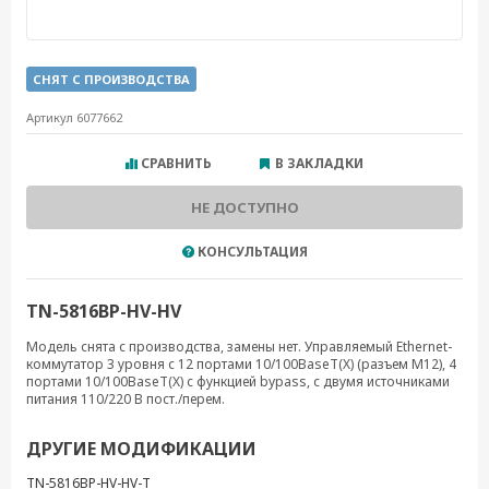
СНЯТ С ПРОИЗВОДСТВА
Артикул 6077662
СРАВНИТЬ
В ЗАКЛАДКИ
НЕ ДОСТУПНО
КОНСУЛЬТАЦИЯ
TN-5816BP-HV-HV
Модель снята с производства, замены нет. Управляемый Ethernet-
коммутатор 3 уровня с 12 портами 10/100BaseT(X) (разъем M12), 4
портами 10/100BaseT(X) с функцией bypass, с двумя источниками
питания 110/220 В пост./перем.
ДРУГИЕ МОДИФИКАЦИИ
TN-5816BP-HV-HV-T