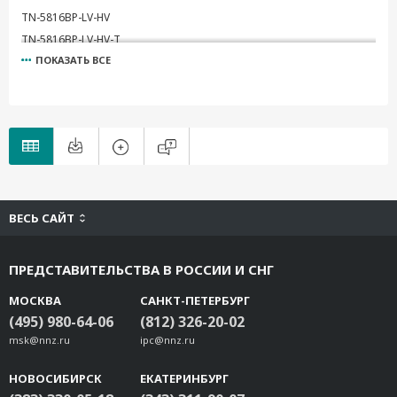
TN-5816BP-LV-HV
TN-5816BP-LV-HV-T
ПОКАЗАТЬ ВСЕ
TN-5816BP-LV-LV
TN-5816BP-LV-LV-T
TN-5816BP-LV-MV
TN-5816BP-LV-MV-T
TN-5816BP-MV-HV
TN-5816BP-MV-HV-T
TN-5816BP-MV-MV
TN-5816BP-MV-MV-T
ВЕСЬ САЙТ
ПРЕДСТАВИТЕЛЬСТВА В РОССИИ И СНГ
МОСКВА
САНКТ-ПЕТЕРБУРГ
(495) 980-64-06
(812) 326-20-02
msk@nnz.ru
ipc@nnz.ru
НОВОСИБИРСК
ЕКАТЕРИНБУРГ