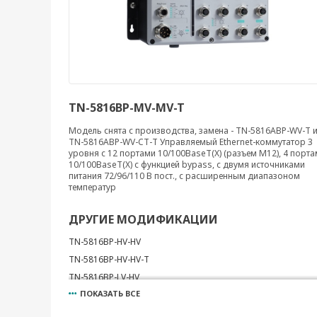
TN-5816BP-MV-MV-T
Модель снята с производства, замена - TN-5816ABP-WV-T 
TN-5816ABP-WV-CT-T Управляемый Ethernet-коммутатор 3
уровня с 12 портами 10/100BaseT(X) (разъем M12), 4 порт
10/100BaseT(X) с функцией bypass, с двумя источниками
питания 72/96/110 В пост., с расширенным диапазоном
температур
ДРУГИЕ МОДИФИКАЦИИ
TN-5816BP-HV-HV
TN-5816BP-HV-HV-T
TN-5816BP-LV-HV
ПОКАЗАТЬ ВСЕ
TN-5816BP-LV-HV-T
TN-5816BP-LV-LV