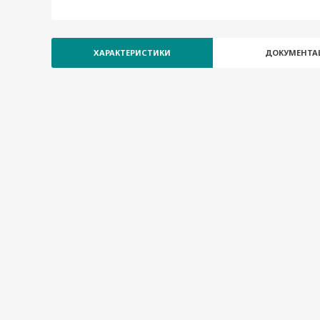
TN-5816BP-LV-LV-T
TN-5816BP-LV-MV
TN-5816BP-LV-MV-T
ХАРАКТЕРИСТИКИ
ДОКУМЕНТА
TN-5816BP-MV-HV
TN-5816BP-MV-HV-T
TN-5816BP-MV-MV