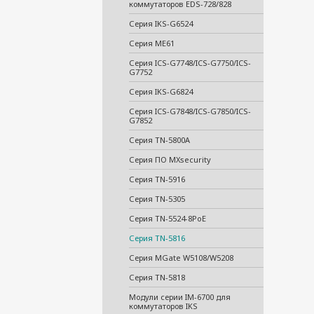
коммутаторов EDS-728/828
Серия IKS-G6524
Серия ME61
Серия ICS-G7748/ICS-G7750/ICS-
G7752
Серия IKS-G6824
Серия ICS-G7848/ICS-G7850/ICS-
G7852
Серия TN-5800A
Серия ПО MXsecurity
Серия TN-5916
Серия TN-5305
Серия TN-5524-8PoE
Серия TN-5816
Серия MGate W5108/W5208
Серия TN-5818
Модули серии IM-6700 для
коммутаторов IKS