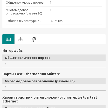
PM-7200-4MSC2TX
Общее количество портов
1
PM-7200-4MST2TX
Многомодовое
1
PM-7200-2MSC4TX
оптоволокно (разъем SC)
PM-7200-2MST4TX
Рабочая температура, °C
-40 ~ +85
PM-7200-2SSC4TX
PM-7200-2MSC
PM-7200-2MST
PM-7200-2SSC
PM-7200-1MST
Интерфейс
PM-7200-8SFP
Общее количество портов
PM-7200-4M12
1
PM-7200-8MTRJ
Порты Fast Ethernet 100 Мбит/с
Многомодовое оптоволокно (разъем SC)
1
Характеристики оптоволоконного интерфейса Fast
Ethernet