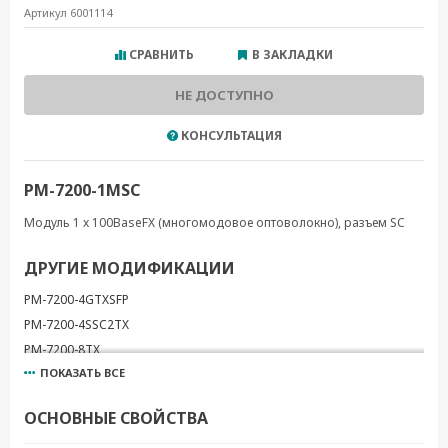
Артикул 6001114
СРАВНИТЬ
В ЗАКЛАДКИ
НЕ ДОСТУПНО
КОНСУЛЬТАЦИЯ
PM-7200-1MSC
Модуль 1 x 100BaseFX (многомодовое оптоволокно), разъем SC
ДРУГИЕ МОДИФИКАЦИИ
PM-7200-4GTXSFP
PM-7200-4SSC2TX
PM-7200-8TX
ПОКАЗАТЬ ВСЕ
PM-7200-2GTXSFP
PM-7200-6MSC
ОСНОВНЫЕ СВОЙСТВА
PM-7200-6MST