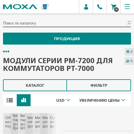
0
ПРОДУКЦИЯ
0
МОДУЛИ СЕРИИ PM-7200 ДЛЯ
0
КОММУТАТОРОВ PT-7000
КАТАЛОГ
ФИЛЬТР
USD
УВЕЛИЧЕНИЮ ЦЕНЫ
Витая
Витая
Общее
Многомодовое
Многомодовое
Многомодовое
Одномодовое
Комбинированные
пара
пара
количество
оптоволокно
оптоволокно
оптоволокно
оптоволокно
разъемы (витая
(разъем
(разъем
портов
(разъем SC)
(разъем ST)
(разъем MTRJ)
(разъем SC)
пара + SFP)
RJ45)
M12)