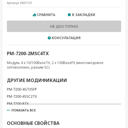
Артикул 6001107
СРАВНИТЬ
В ЗАКЛАДКИ
НЕ ДОСТУПНО
КОНСУЛЬТАЦИЯ
PM-7200-2MSC4TX
Модуль 4 x 10/100BaseTX, 2 x 100BaseFX (многомодовое
оптоволокно, разъем SC)
ДРУГИЕ МОДИФИКАЦИИ
PM-7200-4GTXSFP
PM-7200-4SSC2TX
PM-7200-8TX
ПОКАЗАТЬ ВСЕ
PM-7200-2GTXSFP
PM-7200-6MSC
ОСНОВНЫЕ СВОЙСТВА
PM-7200-6MST