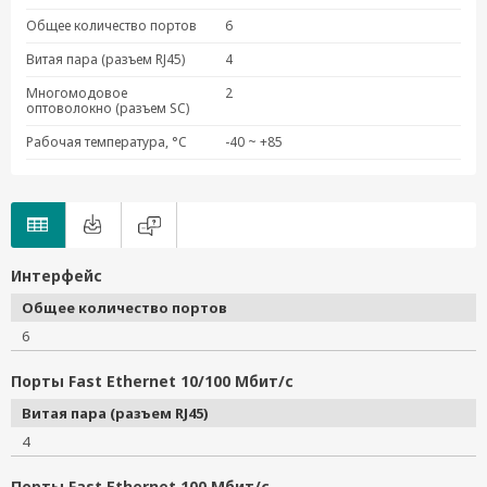
PM-7200-4MSC2TX
Общее количество портов
6
PM-7200-4MST2TX
Витая пара (разъем RJ45)
4
PM-7200-2MST4TX
Многомодовое
2
PM-7200-2SSC4TX
оптоволокно (разъем SC)
PM-7200-2MSC
Рабочая температура, °C
-40 ~ +85
PM-7200-2MST
PM-7200-2SSC
PM-7200-1MSC
PM-7200-1MST
PM-7200-8SFP
Интерфейс
PM-7200-4M12
Общее количество портов
PM-7200-8MTRJ
6
Порты Fast Ethernet 10/100 Мбит/с
Витая пара (разъем RJ45)
4
Порты Fast Ethernet 100 Мбит/с