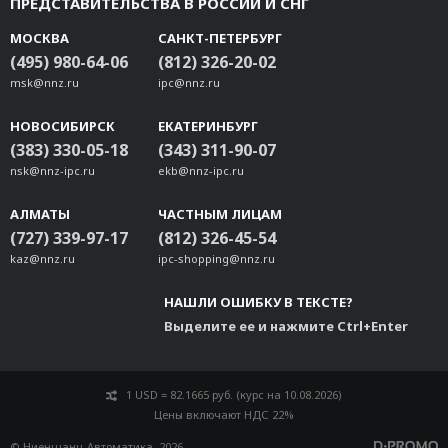
ПРЕДСТАВИТЕЛЬСТВА В РОССИИ И СНГ
МОСКВА
САНКТ-ПЕТЕРБУРГ
(495) 980-64-06
(812) 326-20-02
msk@nnz.ru
ipc@nnz.ru
НОВОСИБИРСК
ЕКАТЕРИНБУРГ
(383) 330-05-18
(343) 311-90-07
nsk@nnz-ipc.ru
ekb@nnz-ipc.ru
АЛМАТЫ
ЧАСТНЫМ ЛИЦАМ
(727) 339-97-17
(812) 326-45-54
kaz@nnz.ru
ipc-shopping@nnz.ru
НАШЛИ ОШИБКУ В ТЕКСТЕ?
Выделите ее и нажмите Ctrl+Enter
1 USD = 82.1665 руб. (курс на 10.08.2026)
Цены включают НДС 22%
© Ниеншанц-Автоматика, 2026