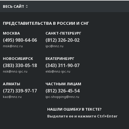
ВЕСЬ САЙТ
ПРЕДСТАВИТЕЛЬСТВА В РОССИИ И СНГ
МОСКВА
САНКТ-ПЕТЕРБУРГ
(495) 980-64-06
(812) 326-20-02
msk@nnz.ru
ipc@nnz.ru
НОВОСИБИРСК
ЕКАТЕРИНБУРГ
(383) 330-05-18
(343) 311-90-07
nsk@nnz-ipc.ru
ekb@nnz-ipc.ru
АЛМАТЫ
ЧАСТНЫМ ЛИЦАМ
(727) 339-97-17
(812) 326-45-54
kaz@nnz.ru
ipc-shopping@nnz.ru
НАШЛИ ОШИБКУ В ТЕКСТЕ?
Выделите ее и нажмите Ctrl+Enter