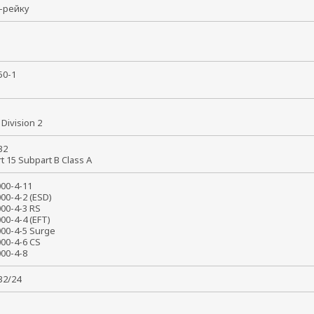
N-рейку
950-1
8
X
1 Division 2
 32
rt 15 Subpart B Class A
1000-4-11
000-4-2 (ESD)
000-4-3 RS
000-4-4 (EFT)
000-4-5 Surge
000-4-6 CS
1000-4-8
032/24