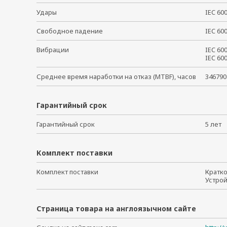
Удары
IEC 6
Свободное падение
IEC 6
Вибрации
IEC 6
IEC 6
Среднее время наработки на отказ (MTBF), часов
346790
Гарантийный срок
Гарантийный срок
5 ле
Комплект поставки
Комплект поставки
Кратк
Устро
Страница товара на англоязычном сайте