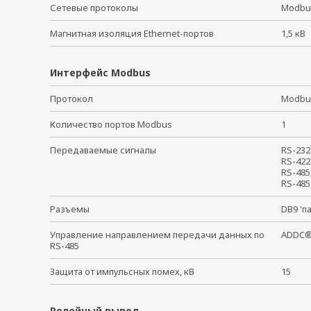
Сетевые протоколы
Modbu
Магнитная изоляция Ethernet-портов
1,5 к
Интерфейс Modbus
Протокол
Modbu
Количество портов Modbus
1
Передаваемые сигналы
RS-232
RS-422
RS-485
RS-485
Разъемы
DB9 'п
Управление направлением передачи данных по
ADDC®
RS-485
Защита от импульсных помех, кВ
15
Релейный вывод