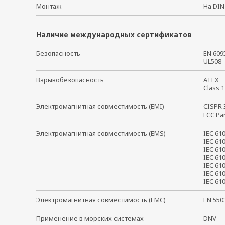
Монтаж
На DI
Наличие международных сертификатов
Безопасность
EN 60
UL50
Взрывобезопасность
ATE
Class 
Электромагнитная совместимость (EMI)
CISPR
FCC Pa
Электромагнитная совместимость (EMS)
IEC 6
IEC 61
IEC 61
IEC 61
IEC 61
IEC 61
IEC 6
Электромагнитная совместимость (EMC)
EN 55
Применение в морских системах
DNV