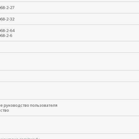
0068-2-27
0068-2-32
0068-2-64
0068-2-6
т
ое руководство пользователя
йство