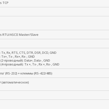
s TCP
В
s RTU/ASCII Master/Slave
: Tx, Rx, RTS, CTS, DTR, DSR, DCD, GND
: Tx+, Tx-, Rx+, Rx-, GND
 (2-проводный): Data+, Data-, GND
 (4-проводный): Tx +, Tx-, Rx +, Rx-, GND
апа' (RS-232) + клеммы (RS-422/485)
 (автоматическое)