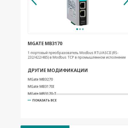
MGATE MB3170
1-портовый преобразователь Modbus RTU/ASCII (RS-
232/422/485) в Modbus TCP в промышленном исполнении
ДРУГИЕ МОДИФИКАЦИИ
MGate MB3270
MGate MB3170I
MGate MB3170-T
ПОКАЗАТЬ ВСЕ
MGate MB3170I-T
MGate MB3270-T
MGate MB3270I-T
MGate MB3270I