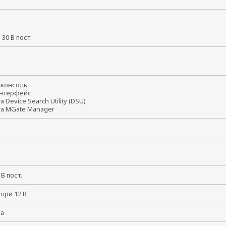
и 30 В пост.
t-консоль
интерфейс
а Device Search Utility (DSU)
та MGate Manager
8 В пост.
 при 12 В
ма