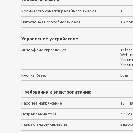
Количество каналов релейного вывода
1
Нагрузочная способность реле
1 А пр
Управление устройством
Интерфейс управления
Telne
Web-
Утилит
Утили
Кнопка Reset
Есть
Требования к электропитанию
Рабочее напряжение
12 ~ 4
Потребление тока
435 мА
Разъем электропитания
Клем