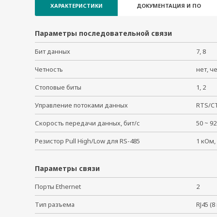
MGate MB3170I-M-SC
ХАРАКТЕРИСТИКИ
ДОКУМЕНТАЦИЯ И ПО
MGate MB3170I-M-SC-T
MGate MB3170I-S-SC
Параметры последовательной связи
MGate MB3170I-S-SC-T
MGate MB3170-M-SC
Бит данных
7, 8
MGate MB3170-M-SC-T
Четность
нет, ч
MGate MB3170-M-ST
Стоповые биты
MGate MB3170-M-ST-T
1, 2
MGate MB3170-S-SC
Управление потоками данных
RTS/CT
MGate MB3170-S-SC-T
Скорость передачи данных, бит/с
50 ~ 
Резистор Pull High/Low для RS-485
1 кОм,
Параметры связи
Порты Ethernet
2
Тип разъема
RJ45 (