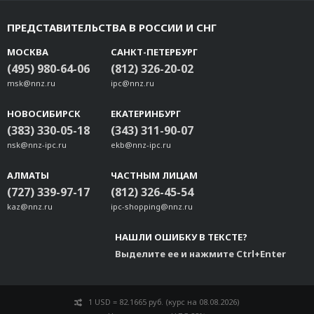
WK-55
ПРЕДСТАВИТЕЛЬСТВА В РОССИИ И СНГ
WK-35-01
Rackmount kit for PT-7728
МОСКВА
САНКТ-ПЕТЕРБУРГ
WK-36-02
(495) 980-64-06
(812) 326-20-02
Rackmount ears for IKS P/N 1490914080019
msk@nnz.ru
ipc@nnz.ru
WK-46-01
НОВОСИБИРСК
ЕКАТЕРИНБУРГ
WK-195
(383) 330-05-18
(343) 311-90-07
SDS-3008 Rackmount Kit
nsk@nnz-ipc.ru
ekb@nnz-ipc.ru
Rackmount kit for PT-7528 P/N 1490914080032
DK-UP1400
АЛМАТЫ
ЧАСТНЫМ ЛИЦАМ
(727) 339-97-17
WK-30-02
(812) 326-45-54
kaz@nnz.ru
ipc-shopping@nnz.ru
WK-75
WK-18
НАШЛИ ОШИБКУ В ТЕКСТЕ?
PK-DC2DOF-02
Выделите ее и нажмите Ctrl+Enter
RK-3U-01
WK-112-01
DK-UP-14168
1 USD = 82.1665 руб. (курс на 08.08.2026)