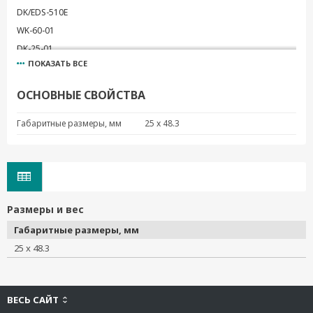
DK/EDS-510E
WK-60-01
DK-25-01
ПОКАЗАТЬ ВСЕ
WK-35-02
WK-35-04
ОСНОВНЫЕ СВОЙСТВА
WK-44-01
WK-45-01
Габаритные размеры, мм
25 x 48.3
WK-46
WK-32
DK35A
RK-4U
Размеры и вес
DK-M12-305
Габаритные размеры, мм
WK-30
25 x 48.3
DK-DC50131
DK-TN-5308
PK-DC2DOF
ВЕСЬ САЙТ
WK-51-01