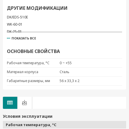
ДРУГИЕ МОДИФИКАЦИИ
DK/EDS-510E
WK-60-01
DK-25-01
ПОКАЗАТЬ ВСЕ
DK-UP1200
WK-35-02
ОСНОВНЫЕ СВОЙСТВА
WK-35-04
WK-44-01
Рабочая температура, °C
0 ~ +55
WK-45-01
Материал корпуса
Сталь
WK-46
Габаритные размеры, мм
56 x 33,3 x 2
WK-32
DK35A
RK-4U
DK-M12-305
WK-30
Условия эксплуатации
DK-DC50131
Рабочая температура, °C
DK-TN-5308