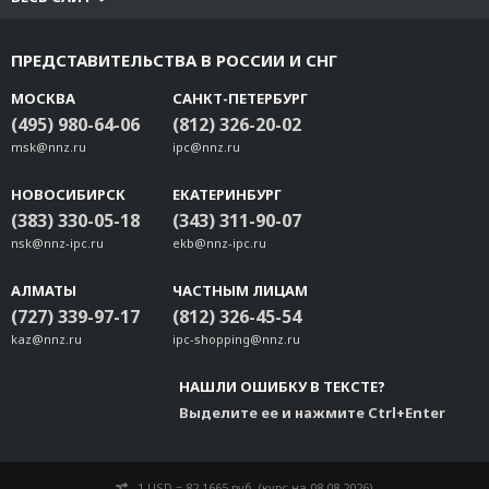
DK-UP-14168
WK-UP-14168
ПРЕДСТАВИТЕЛЬСТВА В РОССИИ И СНГ
WK-20-02
DK-UP-42A
МОСКВА
САНКТ-ПЕТЕРБУРГ
(495) 980-64-06
(812) 326-20-02
RK-3U-02
msk@nnz.ru
ipc@nnz.ru
WK-UP200A-BAK-SI
WK-UP200A-BOT-SI
НОВОСИБИРСК
ЕКАТЕРИНБУРГ
WK-UP400A-BAK-BK
(383) 330-05-18
(343) 311-90-07
WK-UP400A-BOT-BK
nsk@nnz-ipc.ru
ekb@nnz-ipc.ru
DK-DC50131
WK-25
АЛМАТЫ
ЧАСТНЫМ ЛИЦАМ
(727) 339-97-17
(812) 326-45-54
WK-40-01
kaz@nnz.ru
ipc-shopping@nnz.ru
DK-UP1400-G2
DK-UP1600-G2
НАШЛИ ОШИБКУ В ТЕКСТЕ?
RK-UP1600-G2
Выделите ее и нажмите Ctrl+Enter
1 USD = 82.1665 руб. (курс на 08.08.2026)