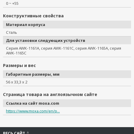
0 ~ +55
PK-DC2DOF
WK-51-01
Конструктивные свойства
WK-55
Материал корпуса
WK-35-01
Сталь
Rackmount kit for PT-7728
Для установки следующих устройств
WK-36-02
Серия AWK-1161A, серия AWK-1161C, серия AWK-1165A, серия 
Rackmount ears for IKS P/N 1490914080019
AWK-1165C
WK-46-01
WK-195
Размеры и вес
SDS-3008 Rackmount Kit
Габаритные размеры, мм
Rackmount kit for PT-7528 P/N 1490914080032
56 x 33,3 x 2
DK-UP1400
WK-30-02
Страница товара на англоязычном сайте
WK-75
Ссылка на сайт moxa.com
WK-18
https://www.moxa.com/en/p...
PK-DC2DOF-02
RK-3U-01
WK-112-01
ВЕСЬ САЙТ