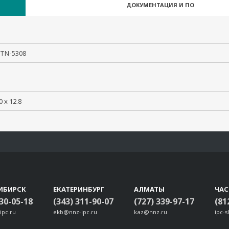
ДОКУМЕНТАЦИЯ И ПО
 TN-5308
0 x 12.8
ИБИРСК
ЕКАТЕРИНБУРГ
АЛМАТЫ
ЧА
330-05-18
(343) 311-90-07
(727) 339-97-17
(81
ipc.ru
ekb@nnz-ipc.ru
kaz@nnz.ru
ipc-