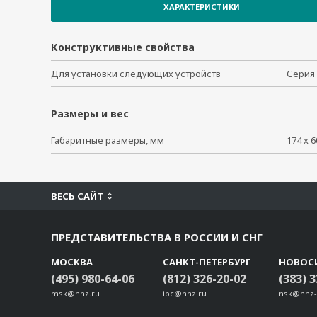
WK-45-01
ХАРАКТЕРИСТИКИ
WK-46
WK-32
Конструктивные свойства
DK35A
Для установки следующих устройств
Серия
RK-4U
DK-M12-305
WK-30
Размеры и вес
DK-DC50131
Габаритные размеры, мм
174 x 6
PK-DC2DOF
WK-51-01
WK-55
ВЕСЬ САЙТ
WK-35-01
Rackmount kit for PT-7728
WK-36-02
ПРЕДСТАВИТЕЛЬСТВА В РОССИИ И СНГ
Rackmount ears for IKS P/N 1490914080019
МОСКВА
САНКТ-ПЕТЕРБУРГ
НОВОС
WK-46-01
(495) 980-64-06
(812) 326-20-02
(383) 
WK-195
msk@nnz.ru
ipc@nnz.ru
nsk@nnz-
SDS-3008 Rackmount Kit