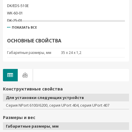
DK/EDS-510E
WK-60-01
DK-25-01
ПОКАЗАТЬ ВСЕ
DK-UP1200
WK-35-04
ОСНОВНЫЕ СВОЙСТВА
WK-44-01
WK-45-01
Габаритные размеры, мм
35 x 24 x 1,2
WK-46
WK-32
DK35A
RK-4U
DK-M12-305
Конструктивные свойства
WK-30
Для установки следующих устройств
DK-DC50131
Серия NPort 6100/6200, серия UPort 404, серия UPort 407
DK-TN-5308
PK-DC2DOF
Размеры и вес
WK-51-01
Габаритные размеры, мм
WK-55