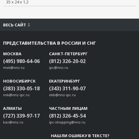
35 x 24 x 1,2
WK-35-01
Rackmount kit for PT-7728
WK-36-02
ВЕСЬ САЙТ
Rackmount ears for IKS P/N 1490914080019
WK-46-01
ПРЕДСТАВИТЕЛЬСТВА В РОССИИ И СНГ
WK-195
SDS-3008 Rackmount Kit
МОСКВА
САНКТ-ПЕТЕРБУРГ
(495) 980-64-06
(812) 326-20-02
Rackmount kit for PT-7528 P/N 1490914080032
msk@nnz.ru
ipc@nnz.ru
DK-UP1400
WK-30-02
НОВОСИБИРСК
ЕКАТЕРИНБУРГ
WK-75
(383) 330-05-18
(343) 311-90-07
WK-18
nsk@nnz-ipc.ru
ekb@nnz-ipc.ru
PK-DC2DOF-02
RK-3U-01
АЛМАТЫ
ЧАСТНЫМ ЛИЦАМ
(727) 339-97-17
(812) 326-45-54
WK-112-01
kaz@nnz.ru
ipc-shopping@nnz.ru
DK-UP-14168
WK-UP-14168
НАШЛИ ОШИБКУ В ТЕКСТЕ?
WK-20-02