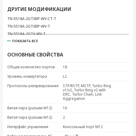
ДРУГИЕ МОДИФИКАЦИИ
TN-5518A-2GTXBP-WV-CT-T
TN-5518A-2GTXBP-WV-T
TN-5518A-2GTX-WV-T
ПОКАЗАТЬ ВСЕ
TN-5510A-2GLSX-ODC-WV-CT-T
TN-5510A-2GLSX-ODC-WV-T
ОСНОВНЫЕ СВОЙСТВА
TN-5510A-2GTXBP-WV-CT-T
TN-5510A-2GTXBP-WV-T
Общее количество портов
18
TN-5510A-2GTX-WV-CT-T
Уровень коммутатора
L2
TN-5510A-2GTX-WV-T
Протоколы резервирования
STP/RSTP, MSTP, Turbo Ring
v1/v2, Turbo Ring v2 with
DRC, Turbo Chain, Link
Aggregation
Витая пара (разъем M12)
16
Витая пара (разъем M12)
2
Интерфейс управления
Консольный порт M12