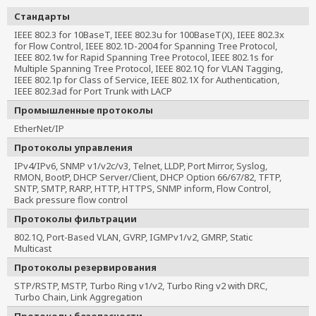
Стандарты
IEEE 802.3 for 10BaseT, IEEE 802.3u for 100BaseT(X), IEEE 802.3x 
for Flow Control, IEEE 802.1D-2004 for Spanning Tree Protocol, 
IEEE 802.1w for Rapid Spanning Tree Protocol, IEEE 802.1s for 
Multiple Spanning Tree Protocol, IEEE 802.1Q for VLAN Tagging, 
IEEE 802.1p for Class of Service, IEEE 802.1X for Authentication, 
IEEE 802.3ad for Port Trunk with LACP
Промышленные протоколы
EtherNet/IP
Протоколы управления
IPv4/IPv6, SNMP v1/v2c/v3, Telnet, LLDP, Port Mirror, Syslog,
RMON, BootP, DHCP Server/Client, DHCP Option 66/67/82, TFTP,
SNTP, SMTP, RARP, HTTP, HTTPS, SNMP inform, Flow Control,
Back pressure flow control
Протоколы фильтрации
802.1Q, Port-Based VLAN, GVRP, IGMPv1/v2, GMRP, Static
Multicast
Протоколы резервирования
STP/RSTP, MSTP, Turbo Ring v1/v2, Turbo Ring v2 with DRC,
Turbo Chain, Link Aggregation