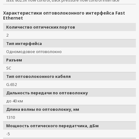
IEEE 802.3x flow control, back pressure flow control interface
Характеристики оптоволоконного интерфейса Fast
Ethernet
Количество оптических портов
2
Тип интерфейса
Одномодовое оптоволокно
Разъем
SC
Тип оптоволоконного кабеля
G.652
Дальность передачи по оптоволокну
до 40 км
Длина волны по оптоволокну, нм
1310
Мощность оптического передатчика, дБм
-5