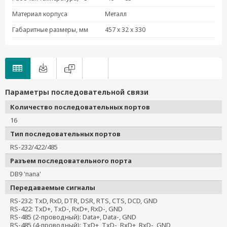
Материал корпуса
Металл
Габаритные размеры, мм
457 x 32 x 330
Параметры последовательной связи
Количество последовательных портов
16
Тип последовательных портов
RS-232/422/485
Разъем последовательного порта
DB9 'папа'
Передаваемые сигналы
RS-232: TxD, RxD, DTR, DSR, RTS, CTS, DCD, GND
RS-422: TxD+, TxD-, RxD+, RxD-, GND
RS-485 (2-проводный): Data+, Data-, GND
RS-485 (4-проводный): TxD+, TxD-, RxD+, RxD-, GND