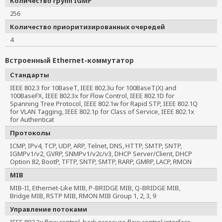
Количество групп IGMP
256
Количество приоритизированных очередей
4
Встроенный Ethernet-коммутатор
Стандарты
IEEE 802.3 for 10BaseT, IEEE 802.3u for 100BaseT(X) and
100BaseFX, IEEE 802.3x for Flow Control, IEEE 802.1D for
Spanning Tree Protocol, IEEE 802.1w for Rapid STP, IEEE 802.1Q
for VLAN Tagging, IEEE 802.1p for Class of Service, IEEE 802.1x
for Authenticat
Протоколы
ICMP, IPv4, TCP, UDP, ARP, Telnet, DNS, HTTP, SMTP, SNTP,
IGMPv1/v2, GVRP, SNMPv1/v2c/v3, DHCP Server/Client, DHCP
Option 82, BootP, TFTP, SNTP, SMTP, RARP, GMRP, LACP, RMON
MIB
MIB-II, Ethernet-Like MIB, P-BRIDGE MIB, Q-BRIDGE MIB,
Bridge MIB, RSTP MIB, RMON MIB Group 1, 2, 3, 9
Управление потоками