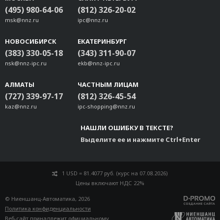
(495) 980-64-06
(812) 326-20-02
msk@nnz.ru
ipc@nnz.ru
НОВОСИБИРСК
ЕКАТЕРИНБУРГ
(383) 330-05-18
(343) 311-90-07
nsk@nnz-ipc.ru
ekb@nnz-ipc.ru
АЛМАТЫ
ЧАСТНЫМ ЛИЦАМ
(727) 339-97-17
(812) 326-45-54
kaz@nnz.ru
ipc-shopping@nnz.ru
НАШЛИ ОШИБКУ В ТЕКСТЕ?
Выделите ее и нажмите Ctrl+Enter
1 USD = 81.4077 руб. (курс на 07.08.2026)
Цены включают НДС 22%
© Ниеншанц-Автоматика, 2026
Политика конфиденциальности
Веб-сайт принадлежит
официальному