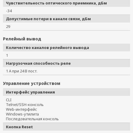
Чувствительность оптического приемника, дБм
-34
Допустимые потери в канале связи, дБм
29
Релейный вывод
Количество каналов релейного вывода
1
Нагрузочная способность реле
1 А при 24 В пост.
Управление устройством
Интерфейс управления
CLI
Telnet/SSH-консоль
Web-интерфейс
Windows-утилита
Последовательная консоль
Кнопка Reset