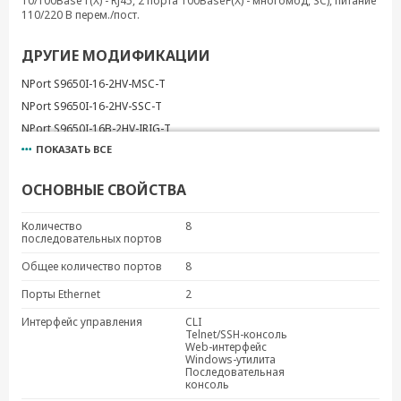
10/100BaseT(X) - RJ45, 2 порта 100BaseF(X) - многомод, SC), питание
110/220 В перем./пост.
ДРУГИЕ МОДИФИКАЦИИ
NPort S9650I-16-2HV-MSC-T
NPort S9650I-16-2HV-SSC-T
NPort S9650I-16B-2HV-IRIG-T
ПОКАЗАТЬ ВСЕ
NPort S9650I-16F-2HV-E-T
NPort S9650I-16F-2HV-MSC-T
ОСНОВНЫЕ СВОЙСТВА
NPort S9650I-16F-2HV-SSC-T
NPort S9650I-8-2HV-E-T
Количество
8
последовательных портов
NPort S9650I-8-2HV-MSC-T
NPort S9650I-8-2HV-SSC-T
Общее количество портов
8
NPort S9650I-8B-2HV-IRIG-T
Порты Ethernet
2
NPort S9650I-8F-2HV-E-T
Интерфейс управления
CLI
NPort S9650I-8F-2HV-SSC-T
Telnet/SSH-консоль
Web-интерфейс
NPort S9650I-16-2HV-E-T
Windows-утилита
Последовательная
NPort S9650I-16-2WV-SSC-T
консоль