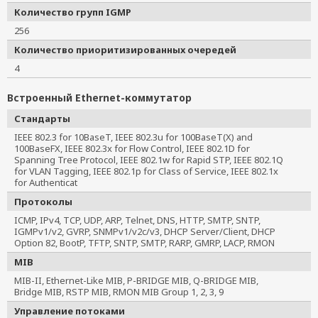
Количество групп IGMP
256
Количество приоритизированных очередей
4
Встроенный Ethernet-коммутатор
Стандарты
IEEE 802.3 for 10BaseT, IEEE 802.3u for 100BaseT(X) and
100BaseFX, IEEE 802.3x for Flow Control, IEEE 802.1D for
Spanning Tree Protocol, IEEE 802.1w for Rapid STP, IEEE 802.1Q
for VLAN Tagging, IEEE 802.1p for Class of Service, IEEE 802.1x
for Authenticat
Протоколы
ICMP, IPv4, TCP, UDP, ARP, Telnet, DNS, HTTP, SMTP, SNTP,
IGMPv1/v2, GVRP, SNMPv1/v2c/v3, DHCP Server/Client, DHCP
Option 82, BootP, TFTP, SNTP, SMTP, RARP, GMRP, LACP, RMON
MIB
MIB-II, Ethernet-Like MIB, P-BRIDGE MIB, Q-BRIDGE MIB,
Bridge MIB, RSTP MIB, RMON MIB Group 1, 2, 3, 9
Управление потоками