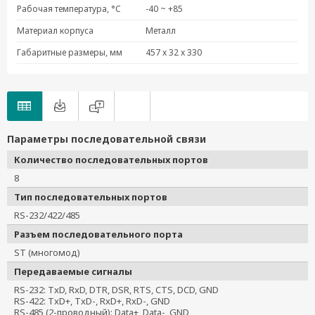
Рабочая температура, °C
-40 ~ +85
Материал корпуса
Металл
Габаритные размеры, мм
457 x 32 x 330
Параметры последовательной связи
Количество последовательных портов
8
Тип последовательных портов
RS-232/422/485
Разъем последовательного порта
ST (многомод)
Передаваемые сигналы
RS-232: TxD, RxD, DTR, DSR, RTS, CTS, DCD, GND
RS-422: TxD+, TxD-, RxD+, RxD-, GND
RS-485 (2-проводный): Data+, Data-, GND