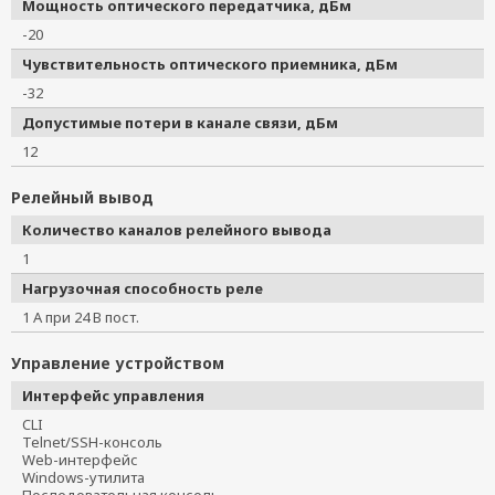
Мощность оптического передатчика, дБм
-20
Чувствительность оптического приемника, дБм
-32
Допустимые потери в канале связи, дБм
12
Релейный вывод
Количество каналов релейного вывода
1
Нагрузочная способность реле
1 А при 24 В пост.
Управление устройством
Интерфейс управления
CLI
Telnet/SSH-консоль
Web-интерфейс
Windows-утилита