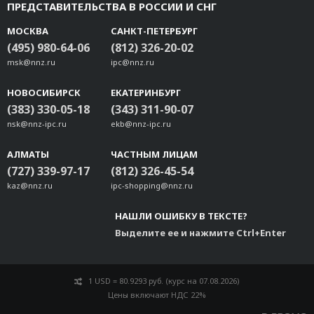
ПРЕДСТАВИТЕЛЬСТВА В РОССИИ И СНГ
МОСКВА
САНКТ-ПЕТЕРБУРГ
(495) 980-64-06
(812) 326-20-02
msk@nnz.ru
ipc@nnz.ru
НОВОСИБИРСК
ЕКАТЕРИНБУРГ
(383) 330-05-18
(343) 311-90-07
nsk@nnz-ipc.ru
ekb@nnz-ipc.ru
АЛМАТЫ
ЧАСТНЫМ ЛИЦАМ
(727) 339-97-17
(812) 326-45-54
kaz@nnz.ru
ipc-shopping@nnz.ru
НАШЛИ ОШИБКУ В ТЕКСТЕ?
Выделите ее и нажмите Ctrl+Enter
1 USD = 80.9293 руб. (курс на 07.08.2026)
Цены включают НДС 22%