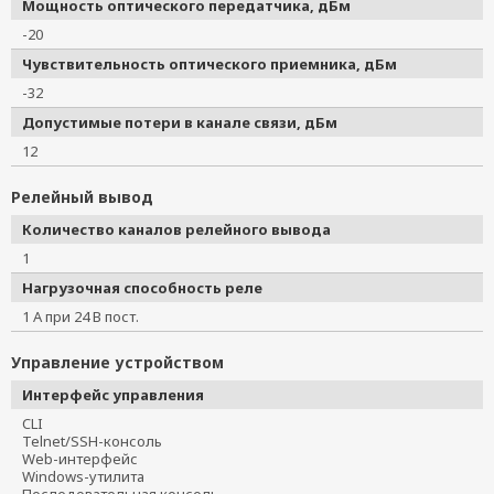
Мощность оптического передатчика, дБм
-20
Чувствительность оптического приемника, дБм
-32
Допустимые потери в канале связи, дБм
12
Релейный вывод
Количество каналов релейного вывода
1
Нагрузочная способность реле
1 А при 24 В пост.
Управление устройством
Интерфейс управления
CLI
Telnet/SSH-консоль
Web-интерфейс
Windows-утилита