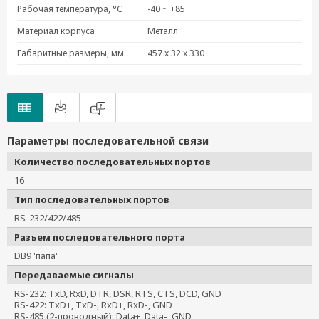
Рабочая температура, °C
-40 ~ +85
Материал корпуса
Металл
Габаритные размеры, мм
457 x 32 x 330
Параметры последовательной связи
Количество последовательных портов
16
Тип последовательных портов
RS-232/422/485
Разъем последовательного порта
DB9 'папа'
Передаваемые сигналы
RS-232: TxD, RxD, DTR, DSR, RTS, CTS, DCD, GND
RS-422: TxD+, TxD-, RxD+, RxD-, GND
RS-485 (2-проводный): Data+, Data-, GND