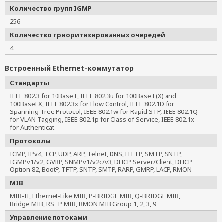
Количество групп IGMP
256
Количество приоритизированных очередей
4
Встроенный Ethernet-коммутатор
Стандарты
IEEE 802.3 for 10BaseT, IEEE 802.3u for 100BaseT(X) and
100BaseFX, IEEE 802.3x for Flow Control, IEEE 802.1D for
Spanning Tree Protocol, IEEE 802.1w for Rapid STP, IEEE 802.1Q
for VLAN Tagging, IEEE 802.1p for Class of Service, IEEE 802.1x
for Authenticat
Протоколы
ICMP, IPv4, TCP, UDP, ARP, Telnet, DNS, HTTP, SMTP, SNTP,
IGMPv1/v2, GVRP, SNMPv1/v2c/v3, DHCP Server/Client, DHCP
Option 82, BootP, TFTP, SNTP, SMTP, RARP, GMRP, LACP, RMON
MIB
MIB-II, Ethernet-Like MIB, P-BRIDGE MIB, Q-BRIDGE MIB,
Bridge MIB, RSTP MIB, RMON MIB Group 1, 2, 3, 9
Управление потоками