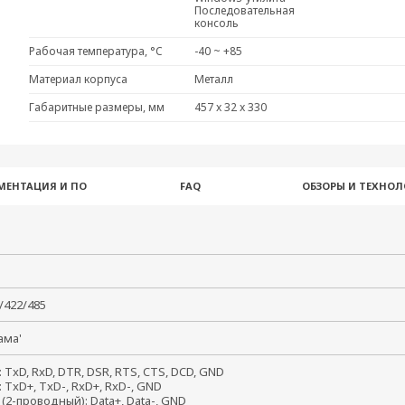
Последовательная
консоль
Рабочая температура, °C
-40 ~ +85
Материал корпуса
Металл
Габаритные размеры, мм
457 x 32 x 330
МЕНТАЦИЯ И ПО
FAQ
ОБЗОРЫ И ТЕХНО
2/422/485
мама'
: TxD, RxD, DTR, DSR, RTS, CTS, DCD, GND
: TxD+, TxD-, RxD+, RxD-, GND
 (2-проводный): Data+, Data-, GND