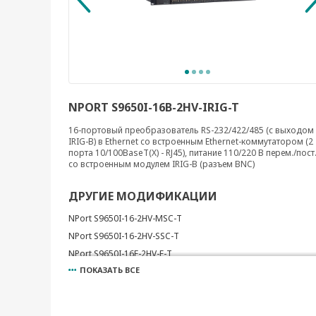
NPORT S9650I-16B-2HV-IRIG-T
16-портовый преобразователь RS-232/422/485 (с выходом
IRIG-B) в Ethernet cо встроенным Ethernet-коммутатором (2
порта 10/100BaseT(X) - RJ45), питание 110/220 В перем./пост.
со встроенным модулем IRIG-B (разъем BNC)
ДРУГИЕ МОДИФИКАЦИИ
NPort S9650I-16-2HV-MSC-T
NPort S9650I-16-2HV-SSC-T
NPort S9650I-16F-2HV-E-T
ПОКАЗАТЬ ВСЕ
NPort S9650I-16F-2HV-MSC-T
NPort S9650I-16F-2HV-SSC-T
NPort S9650I-8-2HV-E-T