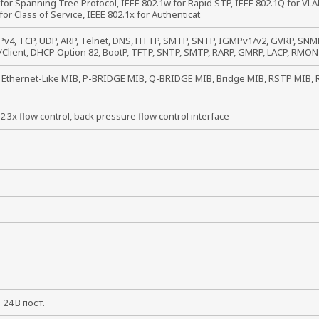
for Spanning Tree Protocol, IEEE 802.1w for Rapid STP, IEEE 802.1Q for VL
for Class of Service, IEEE 802.1x for Authenticat
IPv4, TCP, UDP, ARP, Telnet, DNS, HTTP, SMTP, SNTP, IGMPv1/v2, GVRP, SN
/Client, DHCP Option 82, BootP, TFTP, SNTP, SMTP, RARP, GMRP, LACP, RMON
, Ethernet-Like MIB, P-BRIDGE MIB, Q-BRIDGE MIB, Bridge MIB, RSTP MIB,
2.3x flow control, back pressure flow control interface
и 24 В пост.