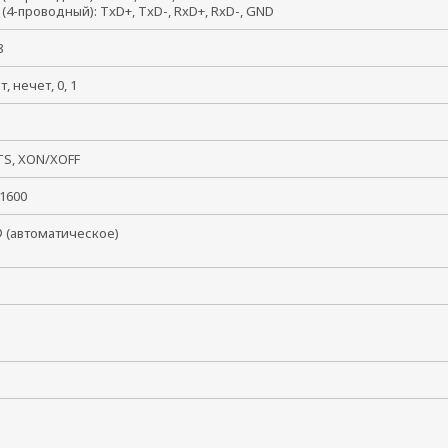
 (4-проводный): TxD+, TxD-, RxD+, RxD-, GND
, 8
ет, нечет, 0, 1
, 2
TS, XON/XOFF
921600
 (автоматическое)