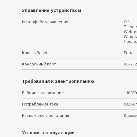
Управление устройством
Интерфейс управления
CLI
Telne
Web-
Windo
После
Кнопка Reset
Есть
Консольный порт
RS-232
Требования к электропитанию
Рабочее напряжение
110/22
Потребление тока
0.65 А 
Разъем электропитания
Клем
Условия эксплуатации