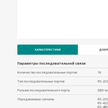
NPort S9650I-8-2HV-MSC-T
NPort S9650I-8-2HV-SSC-T
NPort S9650I-8B-2HV-IRIG-T
NPort S9650I-8F-2HV-E-T
NPort S9650I-8F-2HV-MSC-T
NPort S9650I-8F-2HV-SSC-T
NPort S9650I-16-2HV-E-T
NPort S9650I-16-2WV-SSC-T
ХАРАКТЕРИСТИКИ
ДОКУ
Параметры последовательной связи
Количество последовательных портов
16
Тип последовательных портов
RS-23
Разъем последовательного порта
DB9 '
Передаваемые сигналы
RS-232
RS-422
RS-485