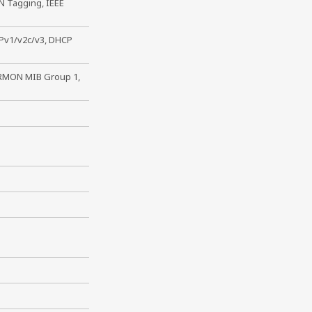
AN Tagging, IEEE
MPv1/v2c/v3, DHCP
 RMON MIB Group 1,