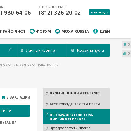
ВА
САНКТ-ПЕТЕРБУРГ
5) 980-64-06
(812) 326-20-02
ВСЕ ГОРОДА
ПРАЙС-ЛИСТ
ФОРУМ
MOXA.RUSSIA
ДЗЕН
0
Личный кабинет
Корзина пуста
0
T S9650I
> NPORT S9650I-16B-2HV-IRIG-T
ПРОМЫШЛЕННЫЙ ETHERNET
В ЗАКЛАДКИ
БЕСПРОВОДНЫЕ СЕТИ СВЯЗИ
РЗИНУ
ПРЕОБРАЗОВАТЕЛИ COM-
ПОРТОВ В ETHERNET
ЛЬТАЦИЯ
Преобразователи NPort в