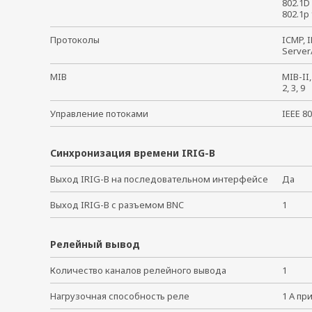
802.1D 
802.1p 
Протоколы
ICMP, 
Server
MIB
MIB-II
2, 3, 9
Управление потоками
IEEE 80
Синхронизация времени IRIG-B
Выход IRIG-B на последовательном интерфейсе
Да
Выход IRIG-B с разъемом BNC
1
Релейный вывод
Количество каналов релейного вывода
1
Нагрузочная способность реле
1 А пр