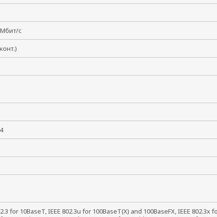
0 Мбит/с
8 конт.)
В
094
2.3 for 10BaseT, IEEE 802.3u for 100BaseT(X) and 100BaseFX, IEEE 802.3x fo