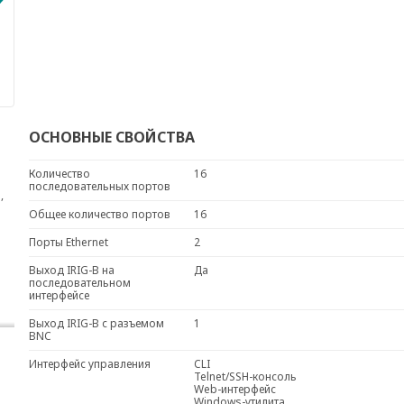
ОСНОВНЫЕ СВОЙСТВА
Количество
16
последовательных портов
,
Общее количество портов
16
Порты Ethernet
2
Выход IRIG-B на
Да
последовательном
интерфейсе
Выход IRIG-B с разъемом
1
BNC
Интерфейс управления
CLI
Telnet/SSH-консоль
Web-интерфейс
Windows-утилита