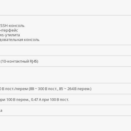
t/SSH-консоль
интерфейс
ws-утилита
довательная консоль
 (10-контактный RJ45)
0 В пост./перем (88 ~ 300 В пост., 85 ~ 264 В перем.)
при 100 В перем., 0.47 А при 100 В пост.
ма