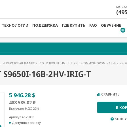
МОСК
(49
ТЕХНОЛОГИИ
ПОДДЕРЖКА
ГДЕ КУПИТЬ
FAQ
ОБУЧЕНИЕ
>
ПРЕОБРАЗОВАТЕЛИ NPORT СО ВСТРОЕННЫМ ETHERNET-КОММУТАТОРОМ
>
СЕРИЯ NPOR
9650I-16B-2HV-IRIG-T
5 946.28 $
СРАВНИТЬ
488 585.02 ₽
В КО
Включает НДС 22%
Артикул 6121080
КОНСУ
Доступно к заказу