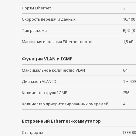
Порты Ethernet
2
Скорость передачи данных
10/10
Тип разъема
RJ45 (
Магнитная изоляция Ethernet-портов
1,5 к
Функции VLAN и IGMP
Максимальное количество VLAN
64
Диапазон VLAN ID
1 ~ 4
Количество групп IGMP
256
Количество приоритизированных очередей
4
Встроенный Ethernet-коммутатор
Стандарты
IEEE 80