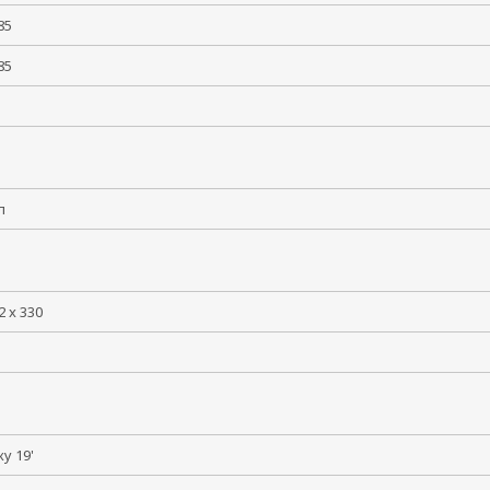
 +85
 +85
5
лл
2 x 330
йку 19'