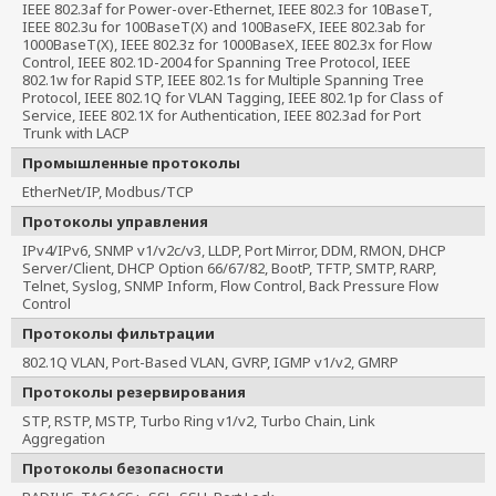
IEEE 802.3af for Power-over-Ethernet, IEEE 802.3 for 10BaseT, 
IEEE 802.3u for 100BaseT(X) and 100BaseFX, IEEE 802.3ab for 
1000BaseT(X), IEEE 802.3z for 1000BaseX, IEEE 802.3x for Flow 
Control, IEEE 802.1D-2004 for Spanning Tree Protocol, IEEE 
802.1w for Rapid STP, IEEE 802.1s for Multiple Spanning Tree 
Protocol, IEEE 802.1Q for VLAN Tagging, IEEE 802.1p for Class of 
Service, IEEE 802.1X for Authentication, IEEE 802.3ad for Port 
Trunk with LACP
Промышленные протоколы
EtherNet/IP, Modbus/TCP
Протоколы управления
IPv4/IPv6, SNMP v1/v2c/v3, LLDP, Port Mirror, DDM, RMON, DHCP
Server/Client, DHCP Option 66/67/82, BootP, TFTP, SMTP, RARP,
Telnet, Syslog, SNMP Inform, Flow Control, Back Pressure Flow
Control
Протоколы фильтрации
802.1Q VLAN, Port-Based VLAN, GVRP, IGMP v1/v2, GMRP
Протоколы резервирования
STP, RSTP, MSTP, Turbo Ring v1/v2, Turbo Chain, Link
Aggregation
Протоколы безопасности