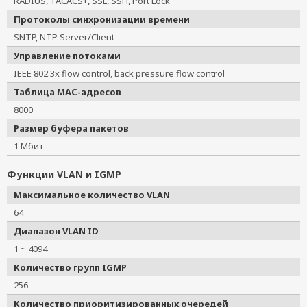
RADIUS, TACACS+, SSL, SSH, Port Lock
Протоколы синхронизации времени
SNTP, NTP Server/Client
Управление потоками
IEEE 802.3x flow control, back pressure flow control
Таблица MAC-адресов
8000
Размер буфера пакетов
1 Мбит
Функции VLAN и IGMP
Максимальное количество VLAN
64
Диапазон VLAN ID
1 ~ 4094
Количество групп IGMP
256
Количество приоритизированных очередей